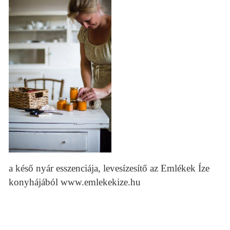
a késő nyár esszenciája, levesízesítő az Emlékek Íze
konyhájából www.emlekekize.hu