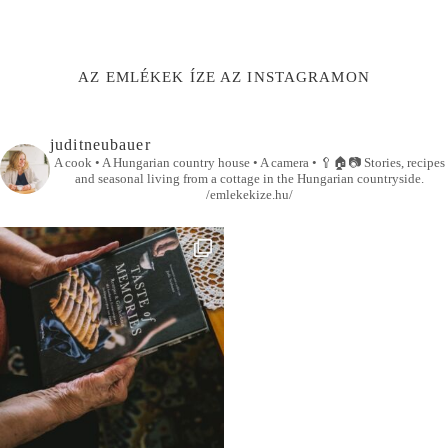
AZ EMLÉKEK ÍZE AZ INSTAGRAMON
juditneubauer
A cook • A Hungarian country house • A camera •
🥄🏠📷
Stories, recipes
and seasonal living from a cottage in the Hungarian countryside.
/emlekekize.hu/