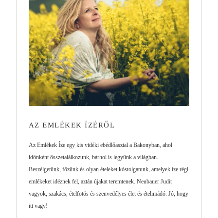
AZ EMLÉKEK ÍZÉRŐL
Az Emlékek Íze egy kis vidéki ebédlőasztal a Bakonyban, ahol
időnként összetalálkozunk, bárhol is legyünk a világban.
Beszélgetünk, főzünk és olyan ételeket kóstolgatunk, amelyek íze régi
emlékeket idéznek fel, aztán újakat teremtenek. Neubauer Judit
vagyok, szakács, ételfotós és szenvedélyes élet és ételimádó. Jó, hogy
itt vagy!