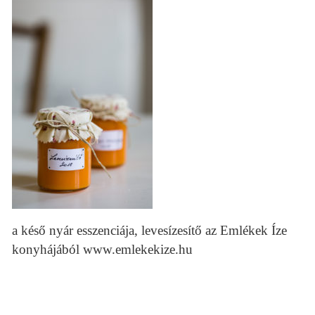
a késő nyár esszenciája, levesízesítő az Emlékek Íze
konyhájából www.emlekekize.hu