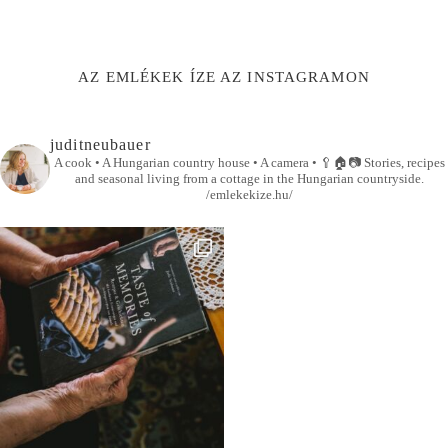
AZ EMLÉKEK ÍZE AZ INSTAGRAMON
juditneubauer
A cook • A Hungarian country house • A camera •
🥄🏠📷
Stories, recipes
and seasonal living from a cottage in the Hungarian countryside.
/emlekekize.hu/