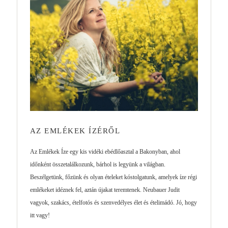
AZ EMLÉKEK ÍZÉRŐL
Az Emlékek Íze egy kis vidéki ebédlőasztal a Bakonyban, ahol
időnként összetalálkozunk, bárhol is legyünk a világban.
Beszélgetünk, főzünk és olyan ételeket kóstolgatunk, amelyek íze régi
emlékeket idéznek fel, aztán újakat teremtenek. Neubauer Judit
vagyok, szakács, ételfotós és szenvedélyes élet és ételimádó. Jó, hogy
itt vagy!