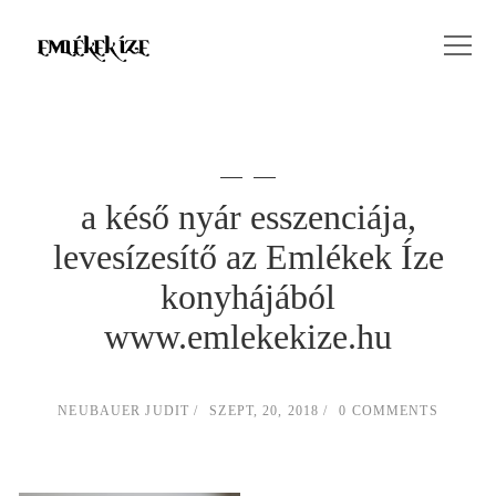
a késő nyár esszenciája,
levesízesítő az Emlékek Íze
konyhájából
www.emlekekize.hu
NEUBAUER JUDIT
SZEPT, 20, 2018
0 COMMENTS