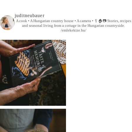
juditneubauer
A cook • A Hungarian country house • A camera •
🥄🏠📷
Stories, recipes
and seasonal living from a cottage in the Hungarian countryside.
/emlekekize.hu/