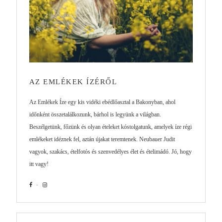
AZ EMLÉKEK ÍZÉRŐL
Az Emlékek Íze egy kis vidéki ebédlőasztal a Bakonyban, ahol
időnként összetalálkozunk, bárhol is legyünk a világban.
Beszélgetünk, főzünk és olyan ételeket kóstolgatunk, amelyek íze régi
emlékeket idéznek fel, aztán újakat teremtenek. Neubauer Judit
vagyok, szakács, ételfotós és szenvedélyes élet és ételimádó. Jó, hogy
itt vagy!