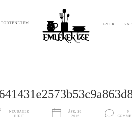
 TÖRTÉNETEM
GY.I.K.
KAP
641431e2573b53c9a863d
NEUBAUER
ÁPR, 28,
0
JUDIT
2016
COMME