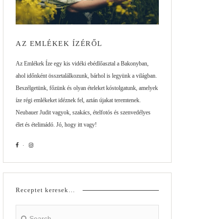
AZ EMLÉKEK ÍZÉRŐL
Az Emlékek Íze egy kis vidéki ebédlőasztal a Bakonyban,
ahol időnként összetalálkozunk, bárhol is legyünk a világban.
Beszélgetünk, főzünk és olyan ételeket kóstolgatunk, amelyek
íze régi emlékeket idéznek fel, aztán újakat teremtenek.
Neubauer Judit vagyok, szakács, ételfotós és szenvedélyes
élet és ételimádó. Jó, hogy itt vagy!
Receptet keresek…