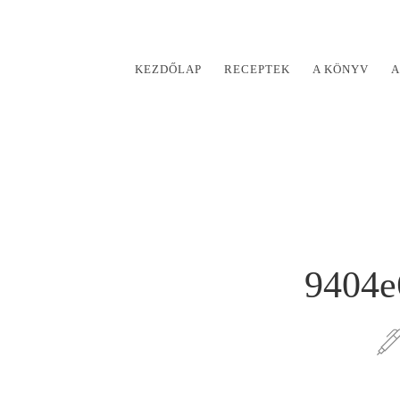
KEZDŐLAP
RECEPTEK
A KÖNYV
A
9404e