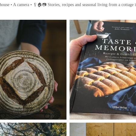
house • A camera •
🥄🏠📷
Stories, recipes and seasonal living from a cottage 