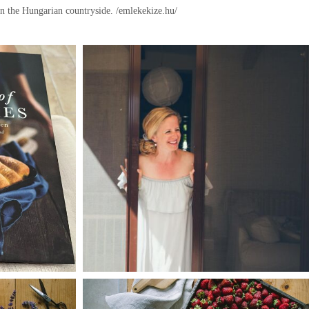
in the Hungarian countryside.
/emlekekize.hu/