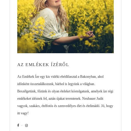
AZ EMLÉKEK ÍZÉRŐL
Az Emlékek Íze egy kis vidéki ebédlőasztal a Bakonyban, ahol
időnként összetalálkozunk, bárhol is legyünk a világban.
Beszélgetünk, főzünk és olyan ételeket kóstolgatunk, amelyek íze régi
emlékeket idéznek fel, aztán újakat teremtenek. Neubauer Judit
vagyok, szakács, ételfotós és szenvedélyes élet és ételimádó. Jó, hogy
itt vagy!