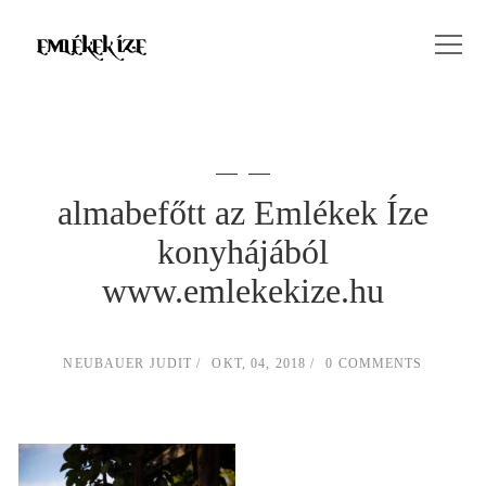
almabefőtt az Emlékek Íze
konyhájából
www.emlekekize.hu
NEUBAUER JUDIT
OKT, 04, 2018
0 COMMENTS