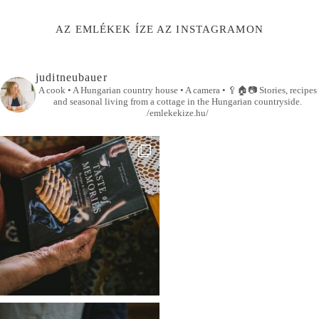
AZ EMLÉKEK ÍZE AZ INSTAGRAMON
juditneubauer
A cook • A Hungarian country house • A camera •
🥄🏠📷
Stories, recipes
and seasonal living from a cottage in the Hungarian countryside.
/emlekekize.hu/