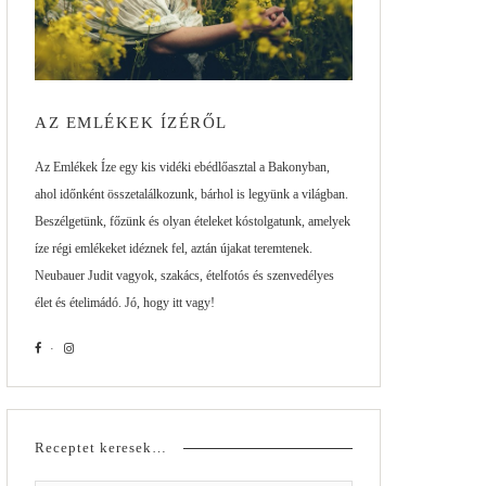
AZ EMLÉKEK ÍZÉRŐL
Az Emlékek Íze egy kis vidéki ebédlőasztal a Bakonyban,
ahol időnként összetalálkozunk, bárhol is legyünk a világban.
Beszélgetünk, főzünk és olyan ételeket kóstolgatunk, amelyek
íze régi emlékeket idéznek fel, aztán újakat teremtenek.
Neubauer Judit vagyok, szakács, ételfotós és szenvedélyes
élet és ételimádó. Jó, hogy itt vagy!
Receptet keresek…