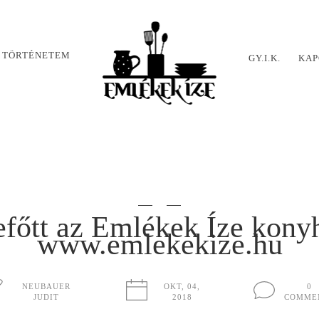
 TÖRTÉNETEM
GY.I.K.
KAP
főtt az Emlékek Íze kony
www.emlekekize.hu
NEUBAUER
OKT, 04,
0
JUDIT
2018
COMME