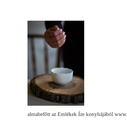
almabefőtt az Emlékek Íze konyhájából www