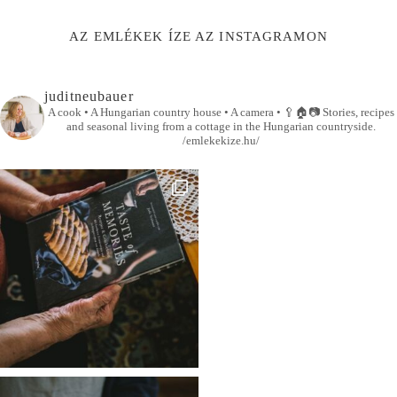
AZ EMLÉKEK ÍZE AZ INSTAGRAMON
juditneubauer
A cook • A Hungarian country house • A camera •
🥄🏠📷
Stories, recipes
and seasonal living from a cottage in the Hungarian countryside.
/emlekekize.hu/