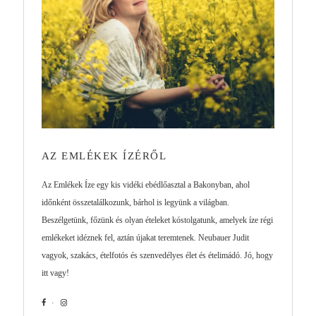
AZ EMLÉKEK ÍZÉRŐL
Az Emlékek Íze egy kis vidéki ebédlőasztal a Bakonyban, ahol
időnként összetalálkozunk, bárhol is legyünk a világban.
Beszélgetünk, főzünk és olyan ételeket kóstolgatunk, amelyek íze régi
emlékeket idéznek fel, aztán újakat teremtenek. Neubauer Judit
vagyok, szakács, ételfotós és szenvedélyes élet és ételimádó. Jó, hogy
itt vagy!