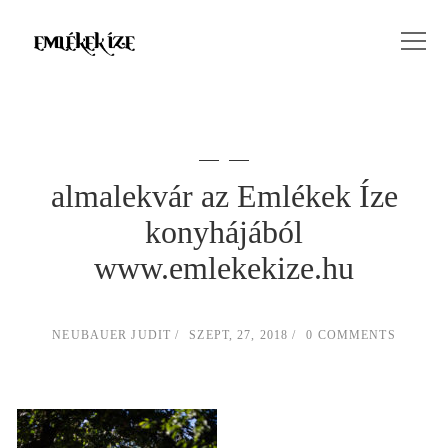
almalekvár az Emlékek Íze
konyhájából
www.emlekekize.hu
NEUBAUER JUDIT
SZEPT, 27, 2018
0 COMMENTS