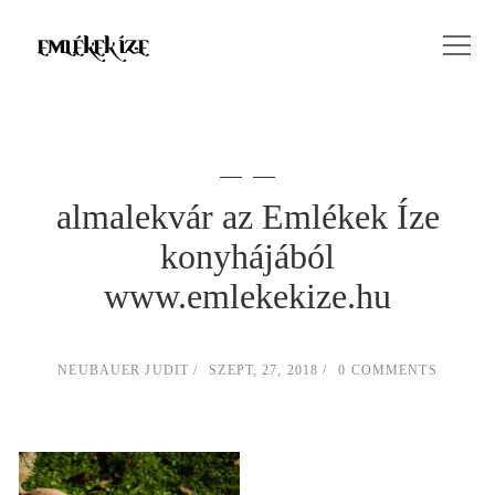
almalekvár az Emlékek Íze
konyhájából
www.emlekekize.hu
NEUBAUER JUDIT
SZEPT, 27, 2018
0 COMMENTS