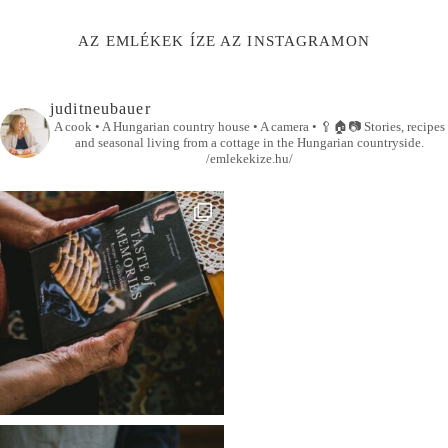
AZ EMLÉKEK ÍZE AZ INSTAGRAMON
juditneubauer
A cook • A Hungarian country house • A camera •
🥄🏠📷
Stories, recipes
and seasonal living from a cottage in the Hungarian countryside.
/emlekekize.hu/