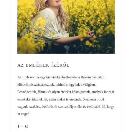
AZ EMLÉKEK ÍZÉRŐL
Az Emlékek Íze egy kis vidéki ebédlőasztal a Bakonyban, ahol
időnként összetalálkozunk, bárhol is legyünk a világban.
Beszélgetünk, főzünk és olyan ételeket kóstolgatunk, amelyek íze régi
emlékeket idéznek fel, aztán újakat teremtenek. Neubauer Judit
vagyok, szakács, ételfotós és szenvedélyes élet és ételimádó. Jó, hogy
itt vagy!