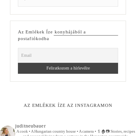
Az Emlékek Íze konyhájából a
postafiókodba
AZ EMLÉKEK ÍZE AZ INSTAGRAMON
juditneubauer
A cook • A Hungarian country house • A camera •
🥄🏠📷
Stories, recipes