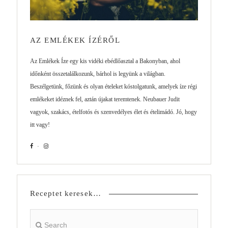
AZ EMLÉKEK ÍZÉRŐL
Az Emlékek Íze egy kis vidéki ebédlőasztal a Bakonyban, ahol
időnként összetalálkozunk, bárhol is legyünk a világban.
Beszélgetünk, főzünk és olyan ételeket kóstolgatunk, amelyek íze régi
emlékeket idéznek fel, aztán újakat teremtenek. Neubauer Judit
vagyok, szakács, ételfotós és szenvedélyes élet és ételimádó. Jó, hogy
itt vagy!
Receptet keresek…