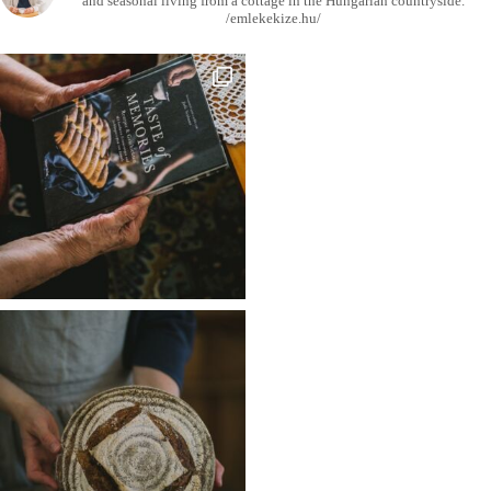
and seasonal living from a cottage in the Hungarian countryside.
/emlekekize.hu/