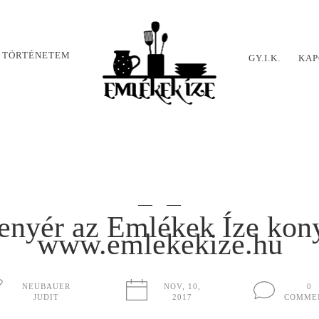
 TÖRTÉNETEM
GY.I.K.
KAP
enyér az Emlékek Íze kon
www.emlekekize.hu
NEUBAUER
NOV, 10,
0
JUDIT
2017
COMME