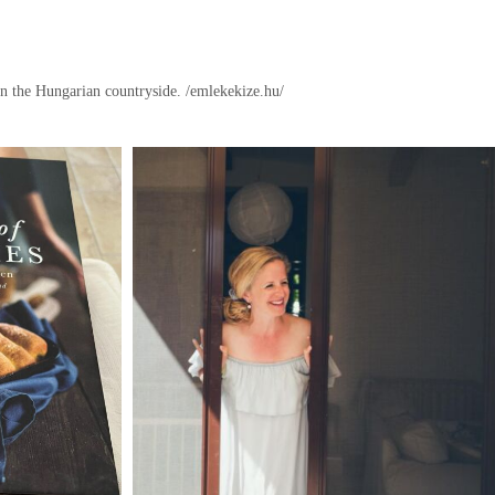
in the Hungarian countryside.
/emlekekize.hu/