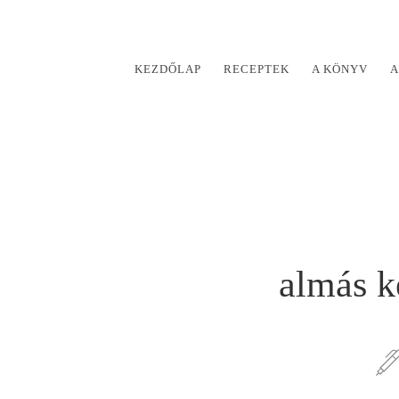
KEZDŐLAP
RECEPTEK
A KÖNYV
A
almás k