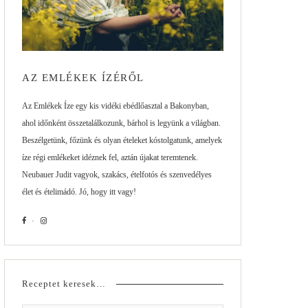
AZ EMLÉKEK ÍZÉRŐL
Az Emlékek Íze egy kis vidéki ebédlőasztal a Bakonyban,
ahol időnként összetalálkozunk, bárhol is legyünk a világban.
Beszélgetünk, főzünk és olyan ételeket kóstolgatunk, amelyek
íze régi emlékeket idéznek fel, aztán újakat teremtenek.
Neubauer Judit vagyok, szakács, ételfotós és szenvedélyes
élet és ételimádó. Jó, hogy itt vagy!
Receptet keresek…