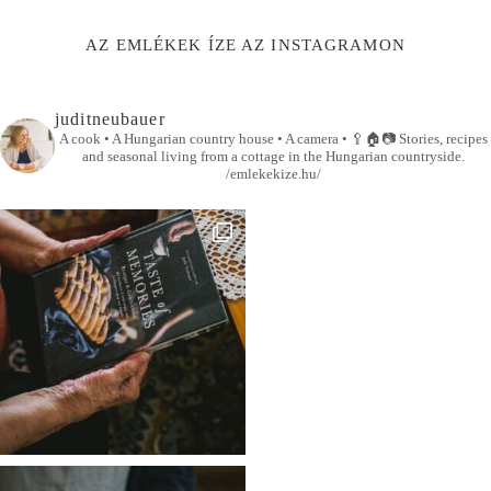
AZ EMLÉKEK ÍZE AZ INSTAGRAMON
juditneubauer
A cook • A Hungarian country house • A camera •
🥄🏠📷
Stories, recipes
and seasonal living from a cottage in the Hungarian countryside.
/emlekekize.hu/