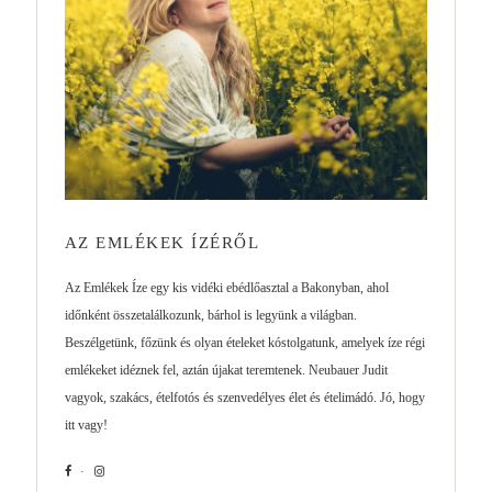
AZ EMLÉKEK ÍZÉRŐL
Az Emlékek Íze egy kis vidéki ebédlőasztal a Bakonyban, ahol
időnként összetalálkozunk, bárhol is legyünk a világban.
Beszélgetünk, főzünk és olyan ételeket kóstolgatunk, amelyek íze régi
emlékeket idéznek fel, aztán újakat teremtenek. Neubauer Judit
vagyok, szakács, ételfotós és szenvedélyes élet és ételimádó. Jó, hogy
itt vagy!