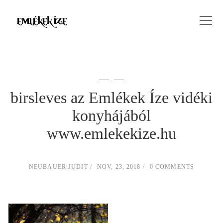
birsleves az Emlékek Íze vidéki
konyhájából
www.emlekekize.hu
NEUBAUER JUDIT
NOV, 23, 2018
0 COMMENTS