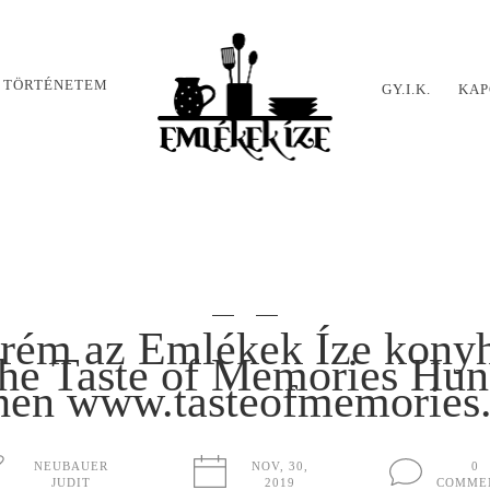
 TÖRTÉNETEM
GY.I.K.
KAP
rém az Emlékek Íze konyh
he Taste of Memories Hun
chen www.tasteofmemories
NEUBAUER
NOV, 30,
0
JUDIT
2019
COMME