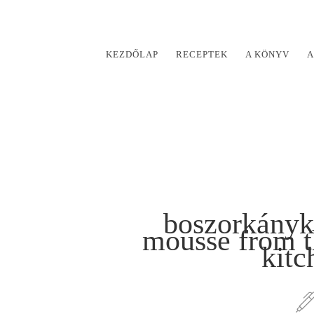
KEZDŐLAP
RECEPTEK
A KÖNYV
A
boszorkányk
mousse from t
kit