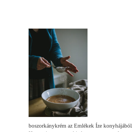
boszorkánykrém az Emlékek Íze konyhájából/