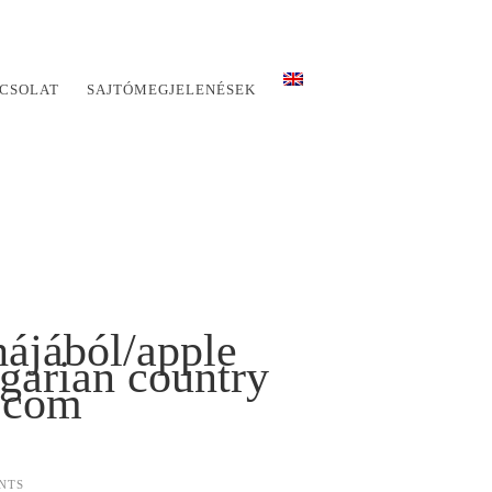
CSOLAT
SAJTÓMEGJELENÉSEK
ájából/apple
garian country
.com
NTS