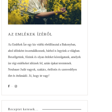
AZ EMLÉKEK ÍZÉRŐL
Az Emlékek Íze egy kis vidéki ebédlőasztal a Bakonyban,
ahol időnként összetalálkozunk, bárhol is legyünk a világban.
Beszélgetünk, főzünk és olyan ételeket kóstolgatunk, amelyek
íze régi emlékeket idéznek fel, aztán újakat teremtenek.
Neubauer Judit vagyok, szakács, ételfotós és szenvedélyes
élet és ételimádó. Jó, hogy itt vagy!
Receptet keresek…