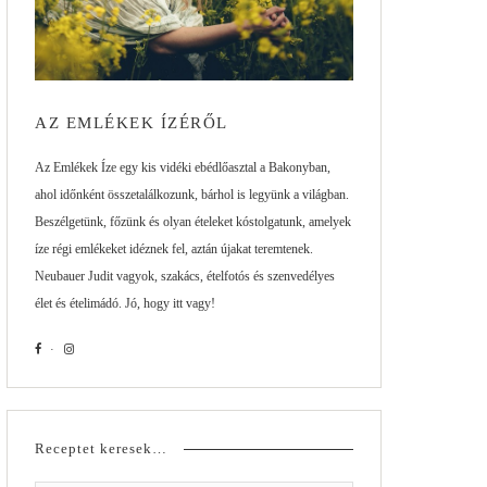
AZ EMLÉKEK ÍZÉRŐL
Az Emlékek Íze egy kis vidéki ebédlőasztal a Bakonyban,
ahol időnként összetalálkozunk, bárhol is legyünk a világban.
Beszélgetünk, főzünk és olyan ételeket kóstolgatunk, amelyek
íze régi emlékeket idéznek fel, aztán újakat teremtenek.
Neubauer Judit vagyok, szakács, ételfotós és szenvedélyes
élet és ételimádó. Jó, hogy itt vagy!
Receptet keresek…