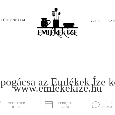
 TÖRTÉNETEM
GY.I.K.
KAP
 pogácsa az Emlékek Íze k
www.emlekekize.hu
NEUBAUER
FEBR, 16,
0
JUDIT
2018
COMME