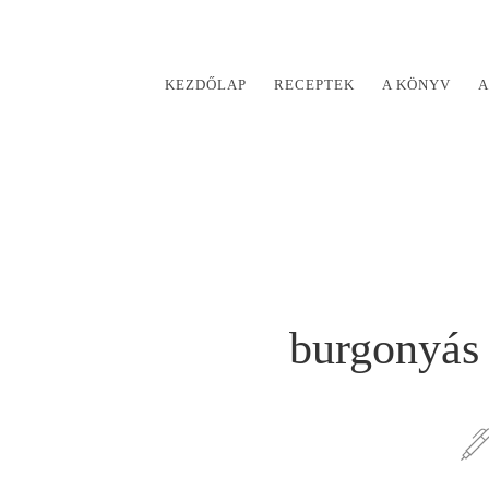
KEZDŐLAP
RECEPTEK
A KÖNYV
A
burgonyás