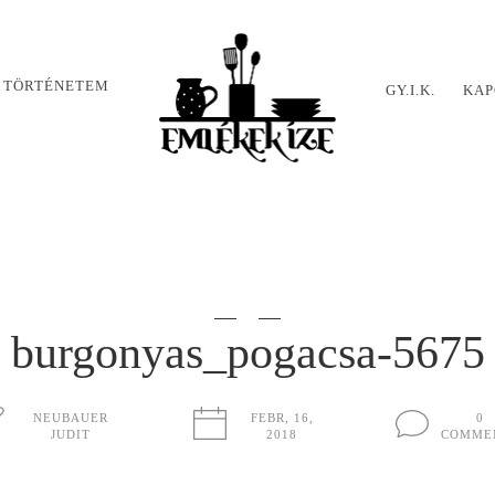
 TÖRTÉNETEM
GY.I.K.
KAP
burgonyas_pogacsa-5675
NEUBAUER
FEBR, 16,
0
JUDIT
2018
COMME