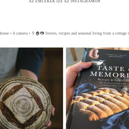
AZ EMLÉKEK ÍZE AZ INSTAGRAMON
house • A camera •
🥄🏠📷
Stories, recipes and seasonal living from a cottage 