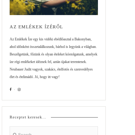
AZ EMLÉKEK ÍZÉRŐL
Az Emlékek Íze egy kis vidéki ebédlőasztal a Bakonyban,
ahol időnként összetalálkozunk, bárhol is legyünk a világban.
Beszélgetünk, főzünk és olyan ételeket kóstolgatunk, amelyek
íze régi emlékeket idéznek fel, aztán újakat teremtenek.
Neubauer Judit vagyok, szakács, ételfotós és szenvedélyes
élet és ételimádó. Jó, hogy itt vagy!
Receptet keresek…