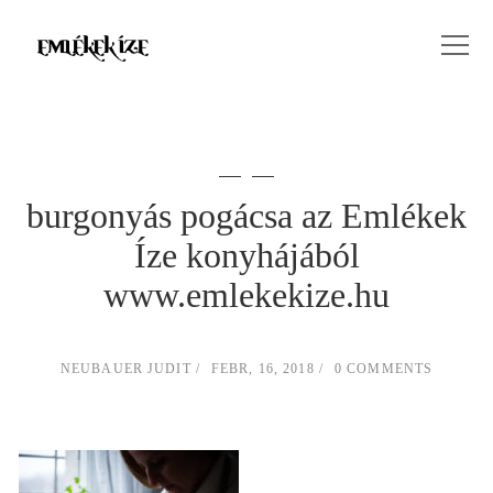
burgonyás pogácsa az Emlékek
Íze konyhájából
www.emlekekize.hu
NEUBAUER JUDIT
FEBR, 16, 2018
0 COMMENTS