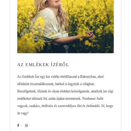
AZ EMLÉKEK ÍZÉRŐL
Az Emlékek Íze egy kis vidéki ebédlőasztal a Bakonyban, ahol
időnként összetalálkozunk, bárhol is legyünk a világban.
Beszélgetünk, főzünk és olyan ételeket kóstolgatunk, amelyek íze régi
emlékeket idéznek fel, aztán újakat teremtenek. Neubauer Judit
vagyok, szakács, ételfotós és szenvedélyes élet és ételimádó. Jó, hogy
itt vagy!