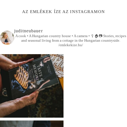
AZ EMLÉKEK ÍZE AZ INSTAGRAMON
juditneubauer
A cook • A Hungarian country house • A camera •
🥄🏠📷
Stories, recipes
and seasonal living from a cottage in the Hungarian countryside.
/emlekekize.hu/