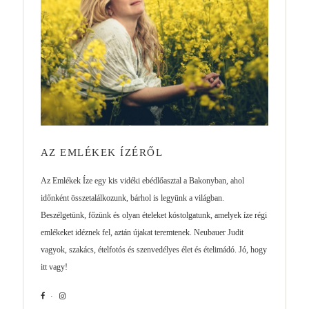
AZ EMLÉKEK ÍZÉRŐL
Az Emlékek Íze egy kis vidéki ebédlőasztal a Bakonyban, ahol
időnként összetalálkozunk, bárhol is legyünk a világban.
Beszélgetünk, főzünk és olyan ételeket kóstolgatunk, amelyek íze régi
emlékeket idéznek fel, aztán újakat teremtenek. Neubauer Judit
vagyok, szakács, ételfotós és szenvedélyes élet és ételimádó. Jó, hogy
itt vagy!