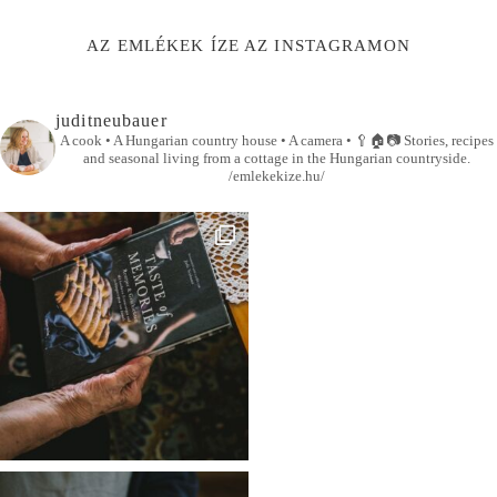
AZ EMLÉKEK ÍZE AZ INSTAGRAMON
juditneubauer
A cook • A Hungarian country house • A camera •
🥄🏠📷
Stories, recipes
and seasonal living from a cottage in the Hungarian countryside.
/emlekekize.hu/