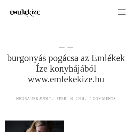
burgonyás pogácsa az Emlékek
Íze konyhájából
www.emlekekize.hu
NEUBAUER JUDIT
FEBR, 16, 2018
0 COMMENTS