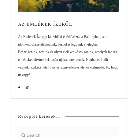
AZ EMLÉKEK ÍZÉRŐL
Az Emlékek Íze egy kis vidéki ebédlőasztal a Bakonyban, ahol
időnként összetalálkozunk, bárhol is legyünk a világban.
Beszélgetünk, főzünk és olyan ételeket kóstolgatunk, amelyek íze régi
emlékeket idéznek fel, aztán újakat teremtenek. Neubauer Judit
vagyok, szakács, ételfotós és szenvedélyes élet és ételimádó. Jó, hogy
itt vagy!
Receptet keresek…