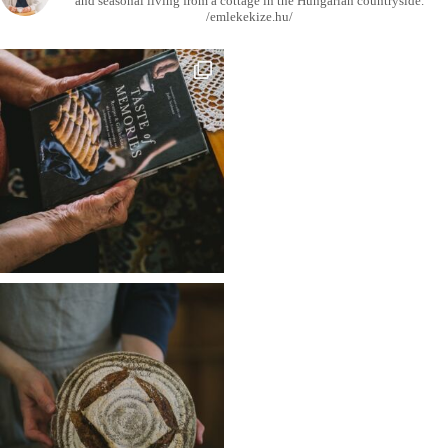
and seasonal living from a cottage in the Hungarian countryside.
/emlekekize.hu/