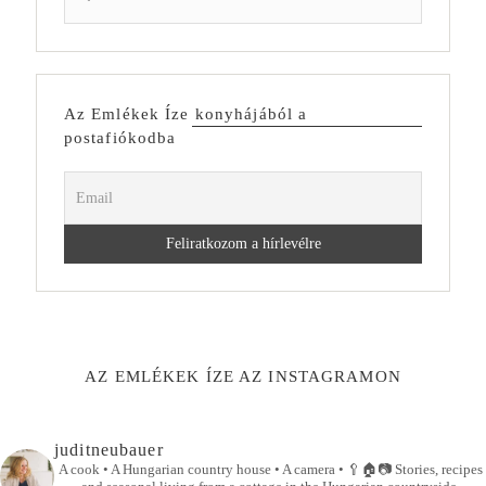
Az Emlékek Íze konyhájából a
postafiókodba
AZ EMLÉKEK ÍZE AZ INSTAGRAMON
juditneubauer
A cook • A Hungarian country house • A camera •
🥄🏠📷
Stories, recipes