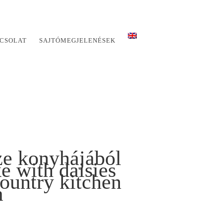
CSOLAT
SAJTÓMEGJELENÉSEK
ze konyhájából
 with daisies
ountry kitchen
m