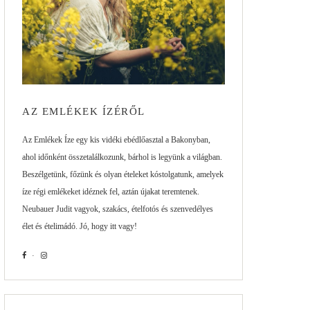
AZ EMLÉKEK ÍZÉRŐL
Az Emlékek Íze egy kis vidéki ebédlőasztal a Bakonyban,
ahol időnként összetalálkozunk, bárhol is legyünk a világban.
Beszélgetünk, főzünk és olyan ételeket kóstolgatunk, amelyek
íze régi emlékeket idéznek fel, aztán újakat teremtenek.
Neubauer Judit vagyok, szakács, ételfotós és szenvedélyes
élet és ételimádó. Jó, hogy itt vagy!