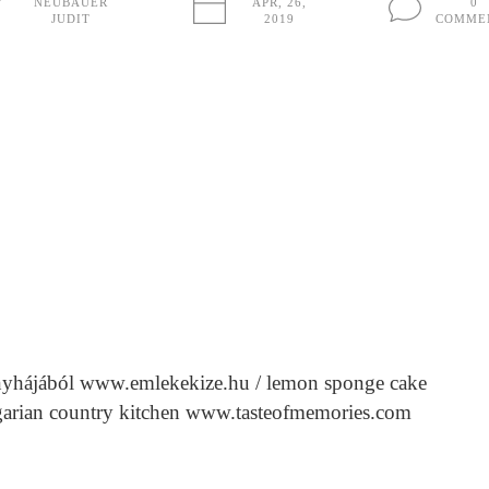
NEUBAUER
ÁPR, 26,
0
JUDIT
2019
COMME
onyhájából www.emlekekize.hu / lemon sponge cake
ngarian country kitchen www.tasteofmemories.com