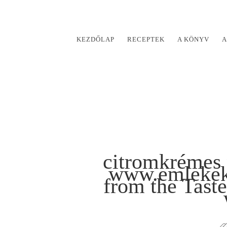
KEZDŐLAP
RECEPTEK
A KÖNYV
A
citromkrémes 
www.emlekeki
from the Tast