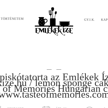
 TÖRTÉNETEM
GY.I.K.
KAP
piskótatorta az Emlékek Í
ze.hu / lemon sponge cake
e of Memories Hungarian c
www.tasteofmemories.co