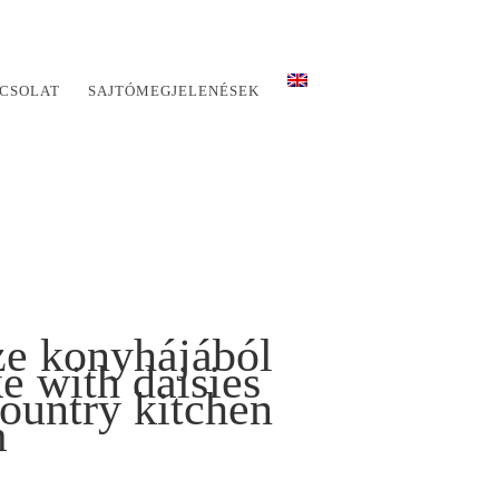
CSOLAT
SAJTÓMEGJELENÉSEK
ze konyhájából
 with daisies
ountry kitchen
m