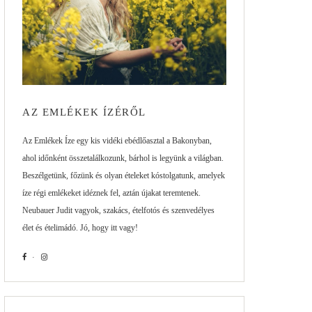
AZ EMLÉKEK ÍZÉRŐL
Az Emlékek Íze egy kis vidéki ebédlőasztal a Bakonyban,
ahol időnként összetalálkozunk, bárhol is legyünk a világban.
Beszélgetünk, főzünk és olyan ételeket kóstolgatunk, amelyek
íze régi emlékeket idéznek fel, aztán újakat teremtenek.
Neubauer Judit vagyok, szakács, ételfotós és szenvedélyes
élet és ételimádó. Jó, hogy itt vagy!