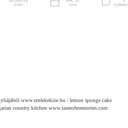
NEUBAUER
ÁPR, 26,
0
JUDIT
2019
COMME
onyhájából www.emlekekize.hu / lemon sponge cake
ngarian country kitchen www.tasteofmemories.com