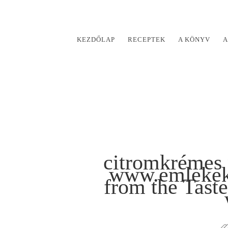
KEZDŐLAP
RECEPTEK
A KÖNYV
A
citromkrémes 
www.emlekeki
from the Tast