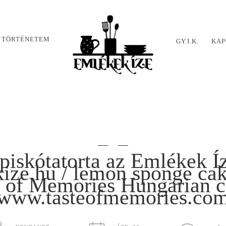
 TÖRTÉNETEM
GY.I.K.
KAP
piskótatorta az Emlékek Í
ze.hu / lemon sponge cake
e of Memories Hungarian c
www.tasteofmemories.co