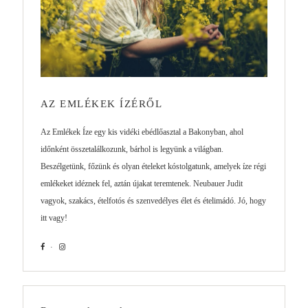
AZ EMLÉKEK ÍZÉRŐL
Az Emlékek Íze egy kis vidéki ebédlőasztal a Bakonyban, ahol
időnként összetalálkozunk, bárhol is legyünk a világban.
Beszélgetünk, főzünk és olyan ételeket kóstolgatunk, amelyek íze régi
emlékeket idéznek fel, aztán újakat teremtenek. Neubauer Judit
vagyok, szakács, ételfotós és szenvedélyes élet és ételimádó. Jó, hogy
itt vagy!