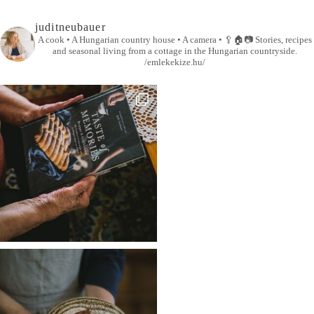
juditneubauer
A cook • A Hungarian country house • A camera •
🥄🏠📷
Stories, recipes
and seasonal living from a cottage in the Hungarian countryside.
/emlekekize.hu/