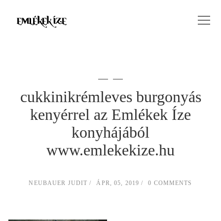
cukkinikrémleves burgonyás
kenyérrel az Emlékek Íze
konyhájából
www.emlekekize.hu
NEUBAUER JUDIT
ÁPR, 05, 2019
0 COMMENTS