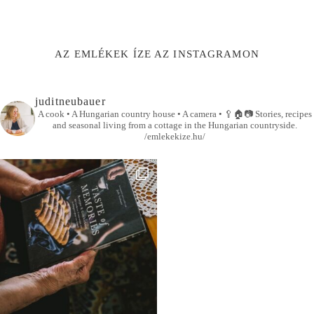
AZ EMLÉKEK ÍZE AZ INSTAGRAMON
juditneubauer
A cook • A Hungarian country house • A camera •
🥄🏠📷
Stories, recipes
and seasonal living from a cottage in the Hungarian countryside.
/emlekekize.hu/