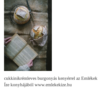
cukkinikrémleves burgonyás kenyérrel az Emlékek
Íze konyhájából www.emlekekize.hu