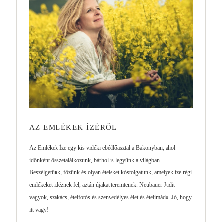
AZ EMLÉKEK ÍZÉRŐL
Az Emlékek Íze egy kis vidéki ebédlőasztal a Bakonyban, ahol
időnként összetalálkozunk, bárhol is legyünk a világban.
Beszélgetünk, főzünk és olyan ételeket kóstolgatunk, amelyek íze régi
emlékeket idéznek fel, aztán újakat teremtenek. Neubauer Judit
vagyok, szakács, ételfotós és szenvedélyes élet és ételimádó. Jó, hogy
itt vagy!