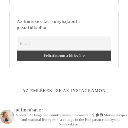
Az Emlékek Íze konyhájából a
postafiókodba
AZ EMLÉKEK ÍZE AZ INSTAGRAMON
juditneubauer
A cook • A Hungarian country house • A camera •
🥄🏠📷
Stories, recipes
and seasonal living from a cottage in the Hungarian countryside.
/emlekekize.hu/