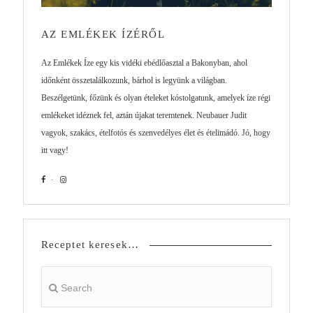
AZ EMLÉKEK ÍZÉRŐL
Az Emlékek Íze egy kis vidéki ebédlőasztal a Bakonyban, ahol
időnként összetalálkozunk, bárhol is legyünk a világban.
Beszélgetünk, főzünk és olyan ételeket kóstolgatunk, amelyek íze régi
emlékeket idéznek fel, aztán újakat teremtenek. Neubauer Judit
vagyok, szakács, ételfotós és szenvedélyes élet és ételimádó. Jó, hogy
itt vagy!
Receptet keresek…