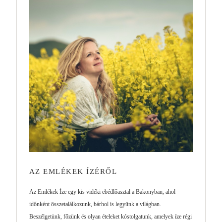
AZ EMLÉKEK ÍZÉRŐL
Az Emlékek Íze egy kis vidéki ebédlőasztal a Bakonyban, ahol
időnként összetalálkozunk, bárhol is legyünk a világban.
Beszélgetünk, főzünk és olyan ételeket kóstolgatunk, amelyek íze régi