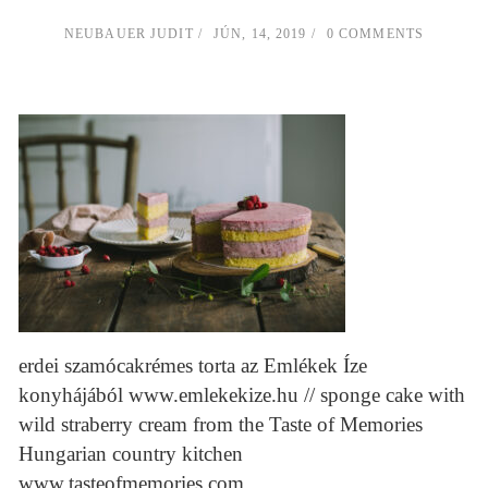
NEUBAUER JUDIT
JÚN, 14, 2019
0 COMMENTS
erdei szamócakrémes torta az Emlékek Íze
konyhájából www.emlekekize.hu // sponge cake with
wild straberry cream from the Taste of Memories
Hungarian country kitchen
www.tasteofmemories.com