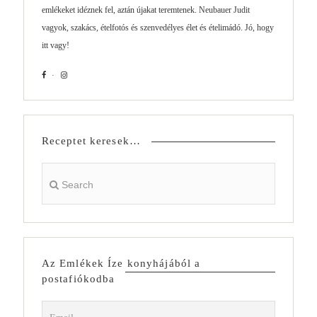
emlékeket idéznek fel, aztán újakat teremtenek. Neubauer Judit
vagyok, szakács, ételfotós és szenvedélyes élet és ételimádó. Jó, hogy
itt vagy!
Receptet keresek…
Az Emlékek Íze konyhájából a
postafiókodba