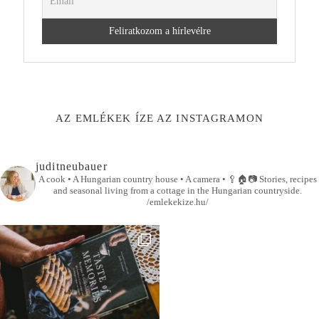
AZ EMLÉKEK ÍZE AZ INSTAGRAMON
juditneubauer
A cook • A Hungarian country house • A camera •
🥄🏠📷
Stories, recipes
and seasonal living from a cottage in the Hungarian countryside.
/emlekekize.hu/