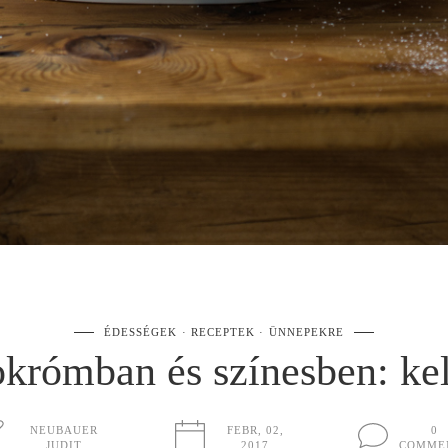
ÉDESSÉGEK
RECEPTEK
ÜNNEPEKRE
krómban és színesben: kel
NEUBAUER
FEBR, 02,
0
JUDIT
2017
COMME