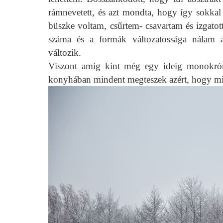
rámnevetett, és azt mondta, hogy így sokka
büszke voltam, csűrtem- csavartam és izgatot
száma és a formák változatossága nálam al
változik.
Viszont amíg kint még egy ideig monokróm a
konyhában mindent megteszek azért, hogy min