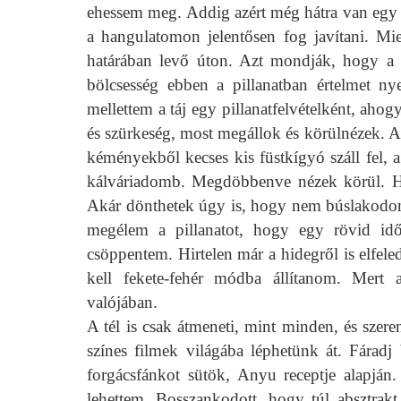
ehessem meg. Addig azért még hátra van egy 
a hangulatomon jelentősen fog javítani.
Mie
határában levő úton. Azt mondják, hogy a 
bölcsesség ebben a pillanatban értelmet ny
mellettem a táj egy pillanatfelvételként, ah
és szürkeség, most megállok és körülnézek. A f
kéményekből kecses kis füstkígyó száll fel, a
kálváriadomb. Megdöbbenve nézek körül. His
Akár dönthetek úgy is, hogy nem búslakodom 
megélem a pillanatot, hogy egy rövid id
csöppentem. Hirtelen már a hidegről is elfel
kell fekete-fehér módba állítanom. Mert
valójában.
A tél is csak átmeneti, mint minden, és szere
színes filmek világába léphetünk át. Fáradj 
forgácsfánkot sütök, Anyu receptje alapján. 
lehettem. Bosszankodott, hogy túl absztrakt 