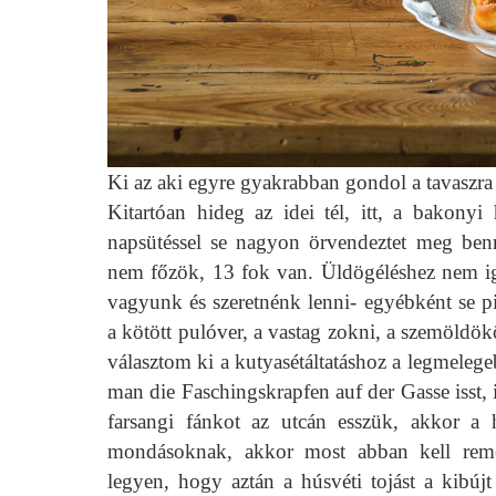
Ki az aki egyre gyakrabban gondol a tavaszr
Kitartóan hideg az idei tél, itt, a bakon
napsütéssel se nagyon örvendeztet meg ben
nem főzök, 13 fok van. Üldögéléshez nem ig
vagyunk és szeretnénk lenni- egyébként se 
a kötött pulóver, a vastag zokni, a szemöld
választom ki a kutyasétáltatáshoz a legmeleg
man die Faschingskrapfen auf der Gasse isst, 
farsangi fánkot az utcán esszük, akkor a h
mondásoknak, akkor most abban kell rem
legyen, hogy aztán a húsvéti tojást a kibúj