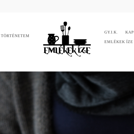
GY.I.K.
KAP
 TÖRTÉNETEM
EMLÉKEK ÍZ