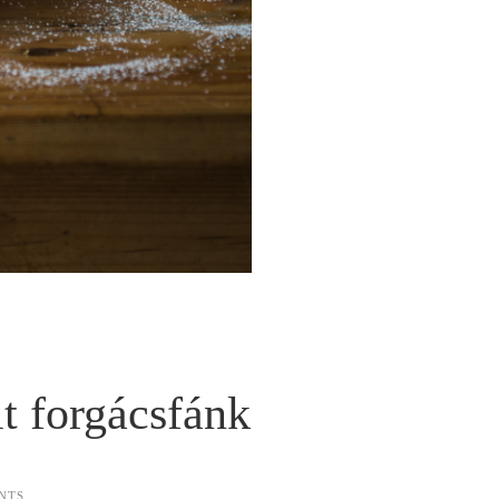
t forgácsfánk
NTS