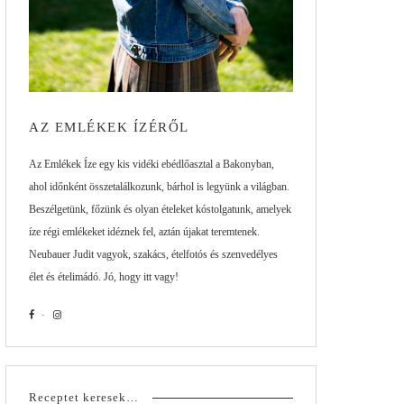
AZ EMLÉKEK ÍZÉRŐL
Az Emlékek Íze egy kis vidéki ebédlőasztal a Bakonyban,
ahol időnként összetalálkozunk, bárhol is legyünk a világban.
Beszélgetünk, főzünk és olyan ételeket kóstolgatunk, amelyek
íze régi emlékeket idéznek fel, aztán újakat teremtenek.
Neubauer Judit vagyok, szakács, ételfotós és szenvedélyes
élet és ételimádó. Jó, hogy itt vagy!
Receptet keresek…