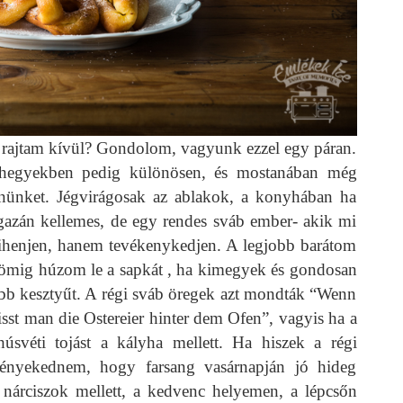
a rajtam kívül? Gondolom, vagyunk ezzel egy páran.
yi hegyekben pedig különösen, és mostanában még
nünket. Jégvirágosak az ablakok, a konyhában ha
azán kellemes, de egy rendes sváb ember- akik mi
pihenjen, hanem tevékenykedjen. A legjobb barátom
ökömig húzom le a sapkát , ha kimegyek és gondosan
ebb kesztyűt. A régi sváb öregek azt mondták “Wenn
isst man die Ostereier hinter dem Ofen”, vagyis ha a
úsvéti tojást a kályha mellett. Ha hiszek a régi
ényekednem, hogy farsang vasárnapján jó hideg
t nárciszok mellett, a kedvenc helyemen, a lépcsőn