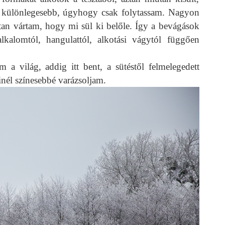
l különlegesebb, úgyhogy csak folytassam. Nagyon
tan vártam, hogy mi sül ki belőle. Így a bevágások
kalomtól, hangulattól, alkotási vágytól függően
 világ, addig itt bent, a sütéstől felmelegedett
él színesebbé varázsoljam.