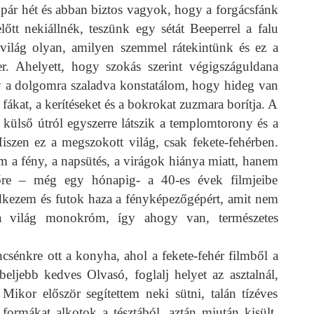
pár hét és abban biztos vagyok, hogy a forgácsfánk
lőtt nekiállnék, teszünk egy sétát Beeperrel a falu
világ olyan, amilyen szemmel rátekintünk és ez a
er. Ahelyett, hogy szokás szerint végigszáguldana
ogy a dolgomra szaladva konstatálom, hogy hideg van
ákat, a kerítéseket és a bokrokat zuzmara borítja. A
 külső útról egyszerre látszik a templomtorony és a
zen ez a megszokott világ, csak fekete-fehérben.
a fény, a napsütés, a virágok hiánya miatt, hanem
őre – még egy hónapig- a 40-es évek filmjeibe
edkezem és futok haza a fényképezőgépért, amit nem
 a világ monokróm, így ahogy van, természetes
ncsénkre ott a konyha, ahol a fekete-fehér filmből a
beljebb kedves Olvasó, foglalj helyet az asztalnál,
Mikor először segítettem neki sütni, talán tízéves
formákat alkotok a tésztából, aztán miután kisült,