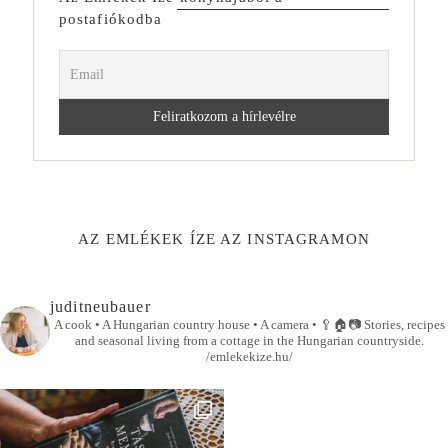
postafiókodba
AZ EMLÉKEK ÍZE AZ INSTAGRAMON
juditneubauer
A cook • A Hungarian country house • A camera •
🥄🏠📷
Stories, recipes
and seasonal living from a cottage in the Hungarian countryside.
/emlekekize.hu/