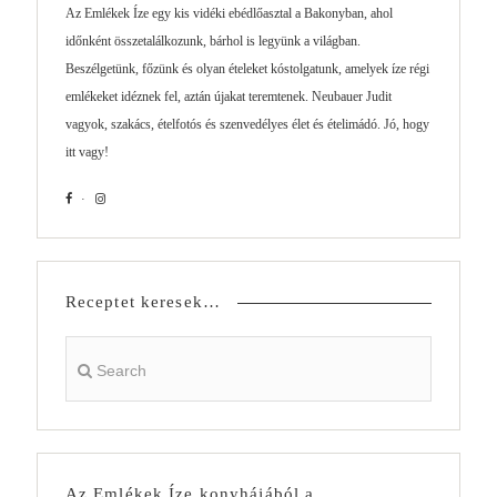
Az Emlékek Íze egy kis vidéki ebédlőasztal a Bakonyban, ahol
időnként összetalálkozunk, bárhol is legyünk a világban.
Beszélgetünk, főzünk és olyan ételeket kóstolgatunk, amelyek íze régi
emlékeket idéznek fel, aztán újakat teremtenek. Neubauer Judit
vagyok, szakács, ételfotós és szenvedélyes élet és ételimádó. Jó, hogy
itt vagy!
Receptet keresek…
Az Emlékek Íze konyhájából a