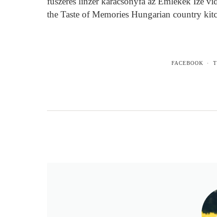
fűszeres linzer karácsonyfa az Emlékek Íze vi
the Taste of Memories Hungarian country ki
FACEBOOK
T