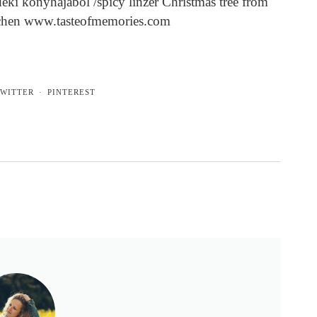
déki konyhájából /spicy linzer Christmas tree from
tchen www.tasteofmemories.com
WITTER
PINTEREST