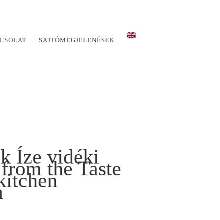
CSOLAT
SAJTÓMEGJELENÉSEK
k Íze vidéki
 from the Taste
kitchen
m