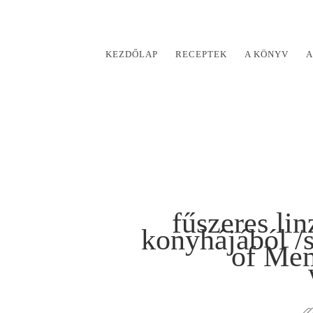
KEZDŐLAP
RECEPTEK
A KÖNYV
A
fűszeres li
konyhájából /s
of Mem