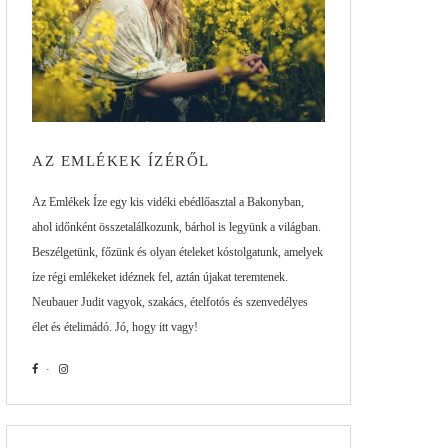
AZ EMLÉKEK ÍZÉRŐL
Az Emlékek Íze egy kis vidéki ebédlőasztal a Bakonyban,
ahol időnként összetalálkozunk, bárhol is legyünk a világban.
Beszélgetünk, főzünk és olyan ételeket kóstolgatunk, amelyek
íze régi emlékeket idéznek fel, aztán újakat teremtenek.
Neubauer Judit vagyok, szakács, ételfotós és szenvedélyes
élet és ételimádó. Jó, hogy itt vagy!