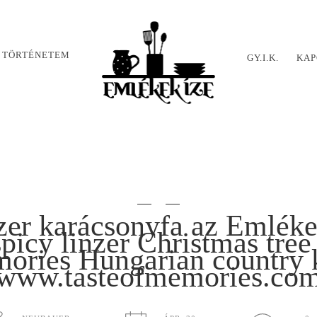
 TÖRTÉNETEM
GY.I.K.
KAP
nzer karácsonyfa az Emléke
picy linzer Christmas tree
ories Hungarian country 
www.tasteofmemories.co