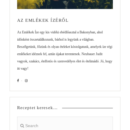
AZ EMLÉKEK ÍZÉRŐL
Az Emlékek Íze egy kis vidéki ebédlőasztal a Bakonyban, ahol
időnként összetalálkozunk, bárhol is legyünk a világban.
Beszélgetünk, főzünk és olyan ételeket kóstolgatunk, amelyek íze régi
emlékeket idéznek fel, aztán újakat teremtenek. Neubauer Judit
vagyok, szakács, ételfotós és szenvedélyes élet és ételimádó. Jó, hogy
itt vagy!
Receptet keresek…