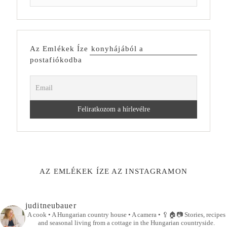
Az Emlékek Íze konyhájából a
postafiókodba
AZ EMLÉKEK ÍZE AZ INSTAGRAMON
juditneubauer
A cook • A Hungarian country house • A camera •
🥄🏠📷
Stories, recipes
and seasonal living from a cottage in the Hungarian countryside.