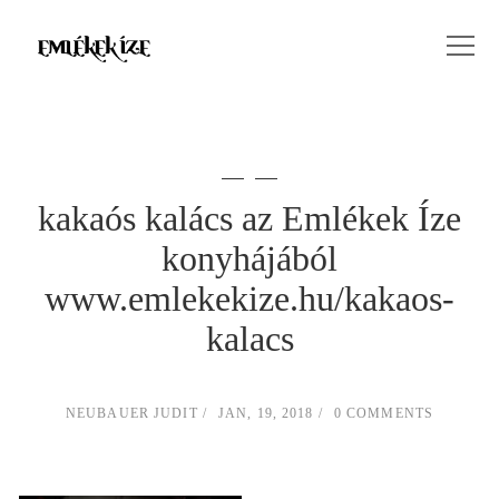
kakaós kalács az Emlékek Íze
konyhájából
www.emlekekize.hu/kakaos-
kalacs
NEUBAUER JUDIT
JAN, 19, 2018
0 COMMENTS