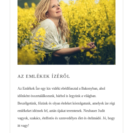
AZ EMLÉKEK ÍZÉRŐL
Az Emlékek Íze egy kis vidéki ebédlőasztal a Bakonyban, ahol
időnként összetalálkozunk, bárhol is legyünk a világban.
Beszélgetünk, főzünk és olyan ételeket kóstolgatunk, amelyek íze régi
emlékeket idéznek fel, aztán újakat teremtenek. Neubauer Judit
vagyok, szakács, ételfotós és szenvedélyes élet és ételimádó. Jó, hogy
itt vagy!