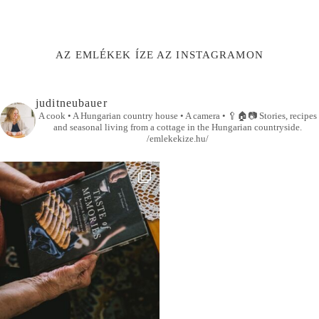
AZ EMLÉKEK ÍZE AZ INSTAGRAMON
juditneubauer
A cook • A Hungarian country house • A camera •
🥄🏠📷
Stories, recipes
and seasonal living from a cottage in the Hungarian countryside.
/emlekekize.hu/