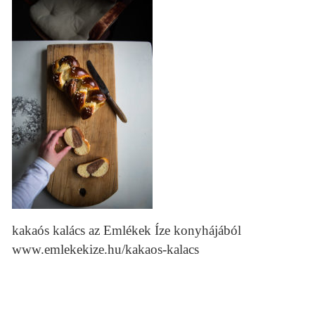
kakaós kalács az Emlékek Íze konyhájából
www.emlekekize.hu/kakaos-kalacs