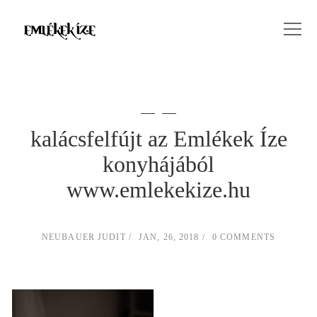
kalácsfelfújt az Emlékek Íze
konyhájából
www.emlekekize.hu
NEUBAUER JUDIT
JAN, 26, 2018
0 COMMENTS