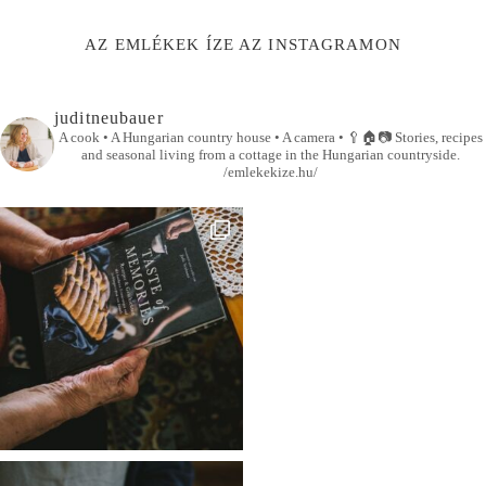
AZ EMLÉKEK ÍZE AZ INSTAGRAMON
juditneubauer
A cook • A Hungarian country house • A camera •
🥄🏠📷
Stories, recipes
and seasonal living from a cottage in the Hungarian countryside.
/emlekekize.hu/