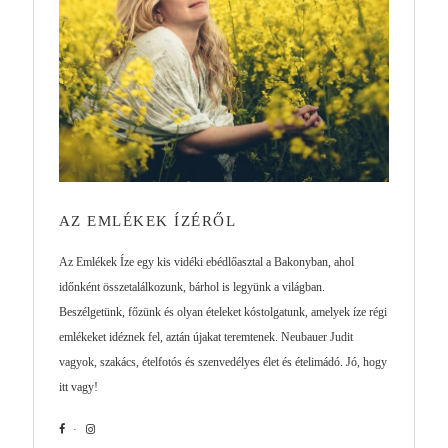
AZ EMLÉKEK ÍZÉRŐL
Az Emlékek Íze egy kis vidéki ebédlőasztal a Bakonyban, ahol
időnként összetalálkozunk, bárhol is legyünk a világban.
Beszélgetünk, főzünk és olyan ételeket kóstolgatunk, amelyek íze régi
emlékeket idéznek fel, aztán újakat teremtenek. Neubauer Judit
vagyok, szakács, ételfotós és szenvedélyes élet és ételimádó. Jó, hogy
itt vagy!