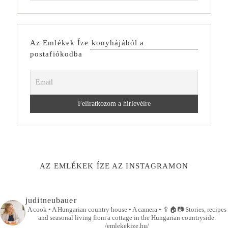
Az Emlékek Íze konyhájából a
postafiókodba
AZ EMLÉKEK ÍZE AZ INSTAGRAMON
juditneubauer
A cook • A Hungarian country house • A camera •
🥄🏠📷
Stories, recipes
and seasonal living from a cottage in the Hungarian countryside.
/emlekekize.hu/