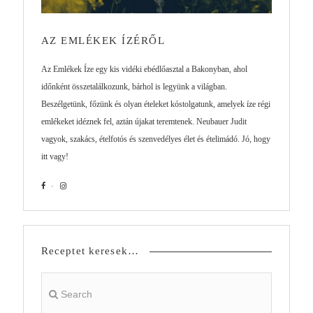
AZ EMLÉKEK ÍZÉRŐL
Az Emlékek Íze egy kis vidéki ebédlőasztal a Bakonyban, ahol
időnként összetalálkozunk, bárhol is legyünk a világban.
Beszélgetünk, főzünk és olyan ételeket kóstolgatunk, amelyek íze régi
emlékeket idéznek fel, aztán újakat teremtenek. Neubauer Judit
vagyok, szakács, ételfotós és szenvedélyes élet és ételimádó. Jó, hogy
itt vagy!
Receptet keresek…