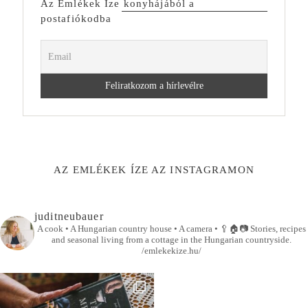
Az Emlékek Íze konyhájából a
postafiókodba
AZ EMLÉKEK ÍZE AZ INSTAGRAMON
juditneubauer
A cook • A Hungarian country house • A camera •
🥄🏠📷
Stories, recipes
and seasonal living from a cottage in the Hungarian countryside.
/emlekekize.hu/