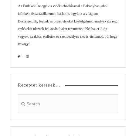
Az Emlékek Íze egy kis vidéki ebédlőasztal a Bakonyban, ahol
időnként összetalálkozunk, bárhol is legyünk a világban.
Beszélgetünk, főzünk és olyan ételeket kóstolgatunk, amelyek íze régi
emlékeket idéznek fel, aztán újakat teremtenek. Neubauer Judit
vagyok, szakács, ételfotós és szenvedélyes élet és ételimádó. Jó, hogy
itt vagy!
Receptet keresek…