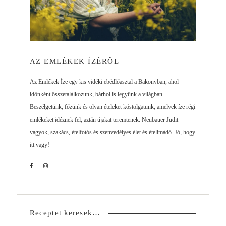
AZ EMLÉKEK ÍZÉRŐL
Az Emlékek Íze egy kis vidéki ebédlőasztal a Bakonyban, ahol
időnként összetalálkozunk, bárhol is legyünk a világban.
Beszélgetünk, főzünk és olyan ételeket kóstolgatunk, amelyek íze régi
emlékeket idéznek fel, aztán újakat teremtenek. Neubauer Judit
vagyok, szakács, ételfotós és szenvedélyes élet és ételimádó. Jó, hogy
itt vagy!
Receptet keresek…