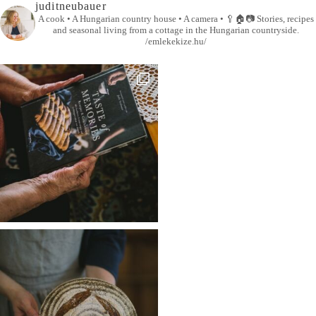
juditneubauer
A cook • A Hungarian country house • A camera •
🥄🏠📷
Stories, recipes
and seasonal living from a cottage in the Hungarian countryside.
/emlekekize.hu/