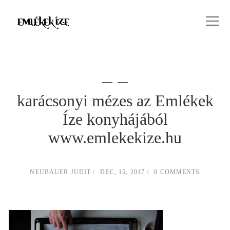
karácsonyi mézes az Emlékek
Íze konyhájából
www.emlekekize.hu
NEUBAUER JUDIT
DEC, 15, 2017
0 COMMENTS