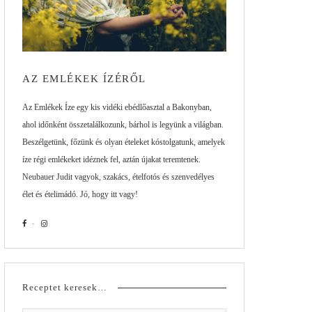
AZ EMLÉKEK ÍZÉRŐL
Az Emlékek Íze egy kis vidéki ebédlőasztal a Bakonyban,
ahol időnként összetalálkozunk, bárhol is legyünk a világban.
Beszélgetünk, főzünk és olyan ételeket kóstolgatunk, amelyek
íze régi emlékeket idéznek fel, aztán újakat teremtenek.
Neubauer Judit vagyok, szakács, ételfotós és szenvedélyes
élet és ételimádó. Jó, hogy itt vagy!
Receptet keresek…