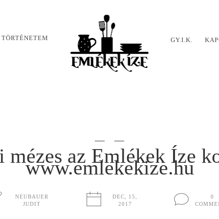
 TÖRTÉNETEM
GY.I.K.
KAP
i mézes az Emlékek Íze k
www.emlekekize.hu
NEUBAUER
DEC, 15,
0
JUDIT
2017
COMME