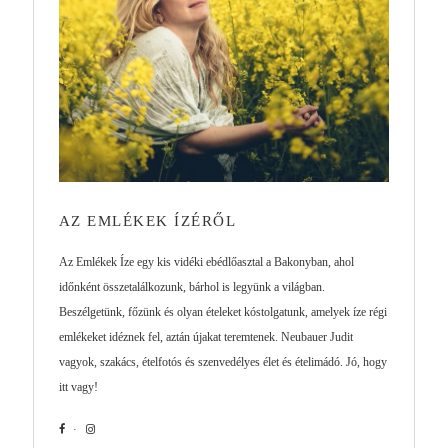
AZ EMLÉKEK ÍZÉRŐL
Az Emlékek Íze egy kis vidéki ebédlőasztal a Bakonyban, ahol
időnként összetalálkozunk, bárhol is legyünk a világban.
Beszélgetünk, főzünk és olyan ételeket kóstolgatunk, amelyek íze régi
emlékeket idéznek fel, aztán újakat teremtenek. Neubauer Judit
vagyok, szakács, ételfotós és szenvedélyes élet és ételimádó. Jó, hogy
itt vagy!