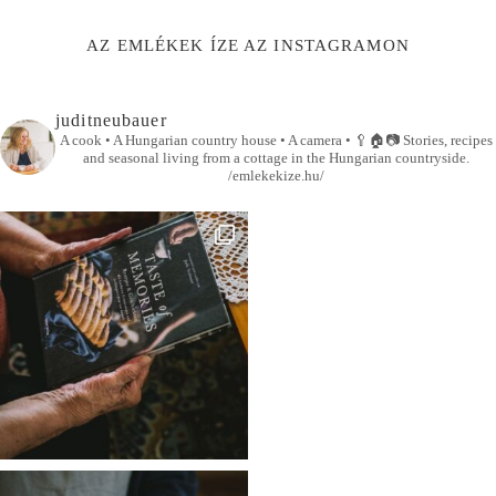
AZ EMLÉKEK ÍZE AZ INSTAGRAMON
juditneubauer
A cook • A Hungarian country house • A camera •
🥄🏠📷
Stories, recipes
and seasonal living from a cottage in the Hungarian countryside.
/emlekekize.hu/