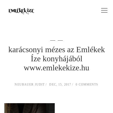
karácsonyi mézes az Emlékek
Íze konyhájából
www.emlekekize.hu
NEUBAUER JUDIT
DEC, 15, 2017
0 COMMENTS