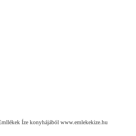
z Emllékek Íze konyhájából www.emlekekize.hu