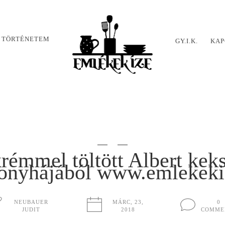
 TÖRTÉNETEM
GY.I.K.
KAP
krémmel töltött Albert kek
konyhájából www.emlekeki
NEUBAUER
MÁRC, 23,
0
JUDIT
2018
COMME