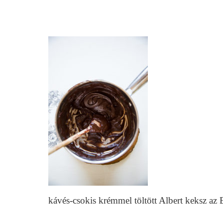
kávés-csokis krémmel töltött Albert keksz a