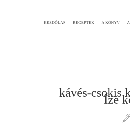
KEZDŐLAP
RECEPTEK
A KÖNYV
A
kávés-csokis 
Íze 