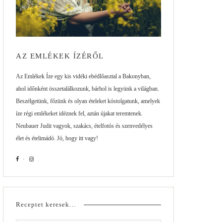
AZ EMLÉKEK ÍZÉRŐL
Az Emlékek Íze egy kis vidéki ebédlőasztal a Bakonyban,
ahol időnként összetalálkozunk, bárhol is legyünk a világban.
Beszélgetünk, főzünk és olyan ételeket kóstolgatunk, amelyek
íze régi emlékeket idéznek fel, aztán újakat teremtenek.
Neubauer Judit vagyok, szakács, ételfotós és szenvedélyes
élet és ételimádó. Jó, hogy itt vagy!
Receptet keresek…