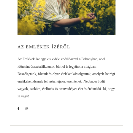
AZ EMLÉKEK ÍZÉRŐL
Az Emlékek Íze egy kis vidéki ebédlőasztal a Bakonyban, ahol
időnként összetalálkozunk, bárhol is legyünk a világban.
Beszélgetünk, főzünk és olyan ételeket kóstolgatunk, amelyek íze régi
emlékeket idéznek fel, aztán újakat teremtenek. Neubauer Judit
vagyok, szakács, ételfotós és szenvedélyes élet és ételimádó. Jó, hogy
itt vagy!