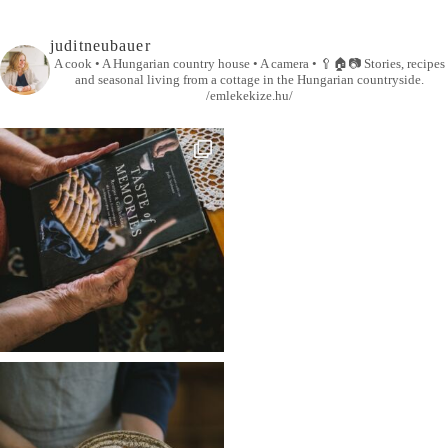
juditneubauer
A cook • A Hungarian country house • A camera •
🥄🏠📷
Stories, recipes
and seasonal living from a cottage in the Hungarian countryside.
/emlekekize.hu/