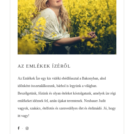
AZ EMLÉKEK ÍZÉRŐL
Az Emlékek Íze egy kis vidéki ebédlőasztal a Bakonyban, ahol
időnként összetalálkozunk, bárhol is legyünk a világban.
Beszélgetünk, főzünk és olyan ételeket kóstolgatunk, amelyek íze régi
emlékeket idéznek fel, aztán újakat teremtenek. Neubauer Judit
vagyok, szakács, ételfotós és szenvedélyes élet és ételimádó. Jó, hogy
itt vagy!