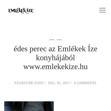
édes perec az Emlékek Íze
konyhájából
www.emlekekize.hu
NEUBAUER JUDIT
DEC, 01, 2017
0 COMMENTS