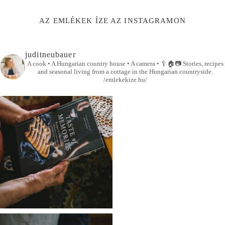
AZ EMLÉKEK ÍZE AZ INSTAGRAMON
juditneubauer
A cook • A Hungarian country house • A camera •
🥄🏠📷
Stories, recipes
and seasonal living from a cottage in the Hungarian countryside.
/emlekekize.hu/