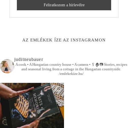
AZ EMLÉKEK ÍZE AZ INSTAGRAMON
juditneubauer
A cook • A Hungarian country house • A camera •
🥄🏠📷
Stories, recipes
and seasonal living from a cottage in the Hungarian countryside.
/emlekekize.hu/