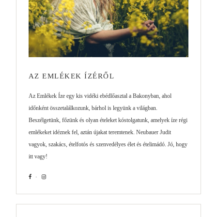
AZ EMLÉKEK ÍZÉRŐL
Az Emlékek Íze egy kis vidéki ebédlőasztal a Bakonyban, ahol
időnként összetalálkozunk, bárhol is legyünk a világban.
Beszélgetünk, főzünk és olyan ételeket kóstolgatunk, amelyek íze régi
emlékeket idéznek fel, aztán újakat teremtenek. Neubauer Judit
vagyok, szakács, ételfotós és szenvedélyes élet és ételimádó. Jó, hogy
itt vagy!