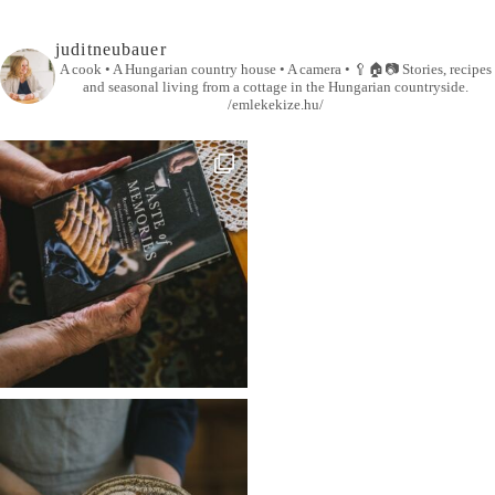
juditneubauer
A cook • A Hungarian country house • A camera •
🥄🏠📷
Stories, recipes
and seasonal living from a cottage in the Hungarian countryside.
/emlekekize.hu/