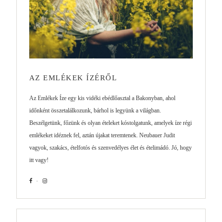
AZ EMLÉKEK ÍZÉRŐL
Az Emlékek Íze egy kis vidéki ebédlőasztal a Bakonyban, ahol
időnként összetalálkozunk, bárhol is legyünk a világban.
Beszélgetünk, főzünk és olyan ételeket kóstolgatunk, amelyek íze régi
emlékeket idéznek fel, aztán újakat teremtenek. Neubauer Judit
vagyok, szakács, ételfotós és szenvedélyes élet és ételimádó. Jó, hogy
itt vagy!