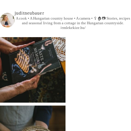
juditneubauer
A cook • A Hungarian country house • A camera •
🥄🏠📷
Stories, recipes
and seasonal living from a cottage in the Hungarian countryside.
/emlekekize.hu/