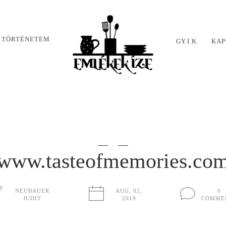
 TÖRTÉNETEM
GY.I.K.
KAP
www.tasteofmemories.co
NEUBAUER
AUG, 02,
0
JUDIT
2019
COMME