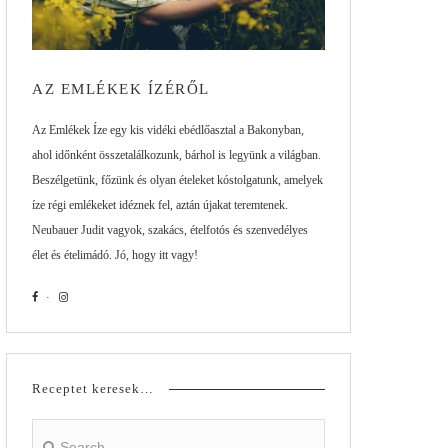
AZ EMLÉKEK ÍZÉRŐL
Az Emlékek Íze egy kis vidéki ebédlőasztal a Bakonyban,
ahol időnként összetalálkozunk, bárhol is legyünk a világban.
Beszélgetünk, főzünk és olyan ételeket kóstolgatunk, amelyek
íze régi emlékeket idéznek fel, aztán újakat teremtenek.
Neubauer Judit vagyok, szakács, ételfotós és szenvedélyes
élet és ételimádó. Jó, hogy itt vagy!
Receptet keresek…