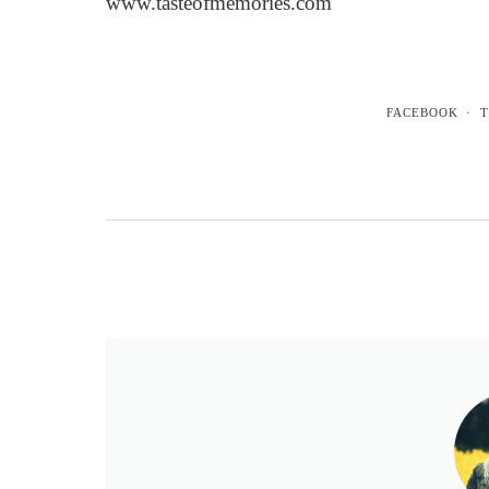
www.tasteofmemories.com
FACEBOOK
T