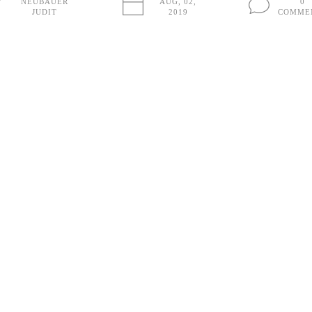
NEUBAUER
AUG, 02,
0
JUDIT
2019
COMME