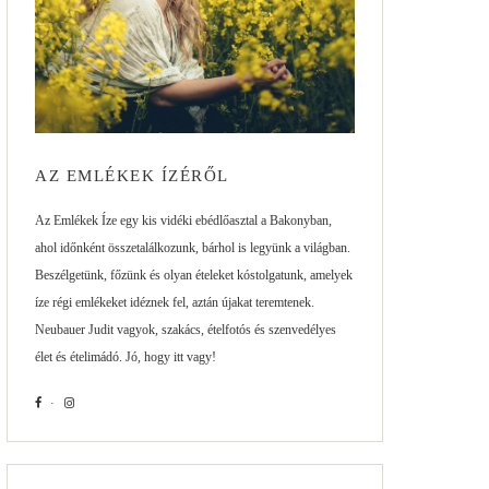
AZ EMLÉKEK ÍZÉRŐL
Az Emlékek Íze egy kis vidéki ebédlőasztal a Bakonyban,
ahol időnként összetalálkozunk, bárhol is legyünk a világban.
Beszélgetünk, főzünk és olyan ételeket kóstolgatunk, amelyek
íze régi emlékeket idéznek fel, aztán újakat teremtenek.
Neubauer Judit vagyok, szakács, ételfotós és szenvedélyes
élet és ételimádó. Jó, hogy itt vagy!