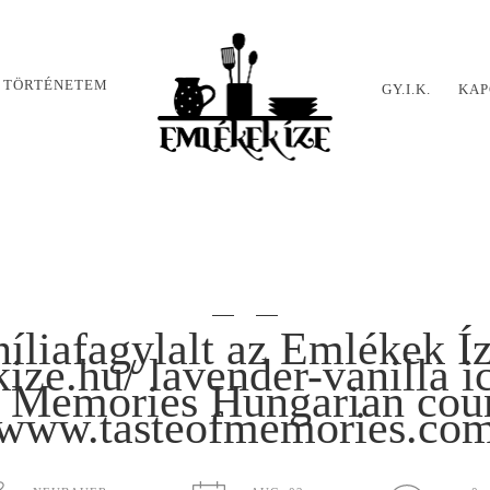
 TÖRTÉNETEM
GY.I.K.
KAP
níliafagylalt az Emlékek Í
ze.hu/ lavender-vanilla i
f Memories Hungarian cou
www.tasteofmemories.co