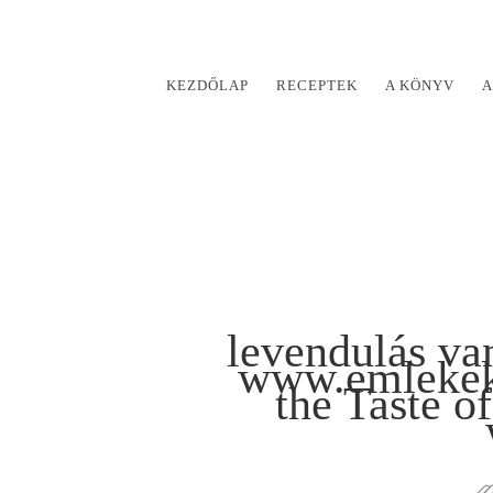
KEZDŐLAP
RECEPTEK
A KÖNYV
A
levendulás va
www.emlekeki
the Taste o