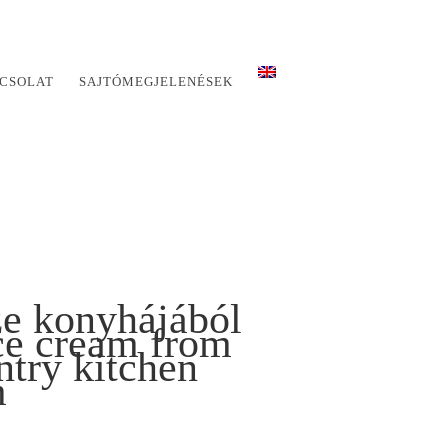
CSOLAT
SAJTÓMEGJELENÉSEK
ze konyhájából
ce cream from
ntry kitchen
m