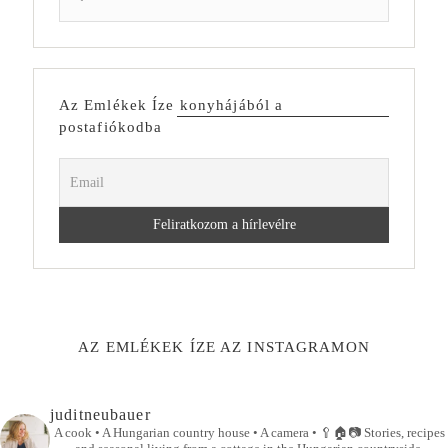
Az Emlékek Íze konyhájából a
postafiókodba
AZ EMLÉKEK ÍZE AZ INSTAGRAMON
juditneubauer
A cook • A Hungarian country house • A camera •
🥄🏠📷
Stories, recipes