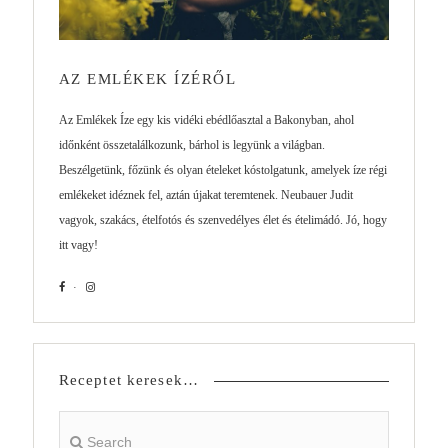
AZ EMLÉKEK ÍZÉRŐL
Az Emlékek Íze egy kis vidéki ebédlőasztal a Bakonyban, ahol
időnként összetalálkozunk, bárhol is legyünk a világban.
Beszélgetünk, főzünk és olyan ételeket kóstolgatunk, amelyek íze régi
emlékeket idéznek fel, aztán újakat teremtenek. Neubauer Judit
vagyok, szakács, ételfotós és szenvedélyes élet és ételimádó. Jó, hogy
itt vagy!
Receptet keresek…