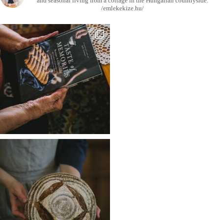
and seasonal living from a cottage in the Hungarian countryside.
/emlekekize.hu/