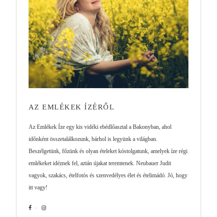
AZ EMLÉKEK ÍZÉRŐL
Az Emlékek Íze egy kis vidéki ebédlőasztal a Bakonyban, ahol
időnként összetalálkozunk, bárhol is legyünk a világban.
Beszélgetünk, főzünk és olyan ételeket kóstolgatunk, amelyek íze régi
emlékeket idéznek fel, aztán újakat teremtenek. Neubauer Judit
vagyok, szakács, ételfotós és szenvedélyes élet és ételimádó. Jó, hogy
itt vagy!