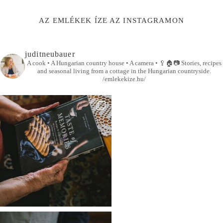
AZ EMLÉKEK ÍZE AZ INSTAGRAMON
juditneubauer
A cook • A Hungarian country house • A camera •
🥄🏠📷
Stories, recipes
and seasonal living from a cottage in the Hungarian countryside.
/emlekekize.hu/