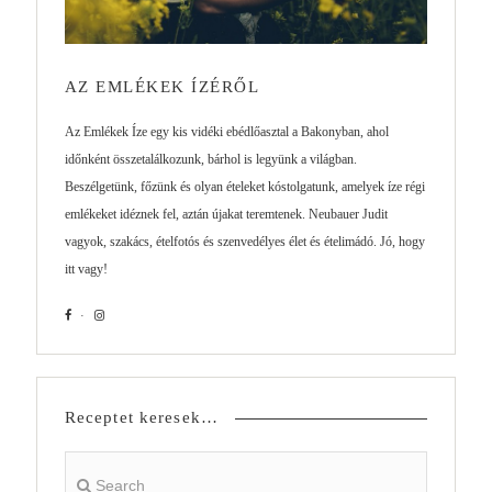
AZ EMLÉKEK ÍZÉRŐL
Az Emlékek Íze egy kis vidéki ebédlőasztal a Bakonyban, ahol
időnként összetalálkozunk, bárhol is legyünk a világban.
Beszélgetünk, főzünk és olyan ételeket kóstolgatunk, amelyek íze régi
emlékeket idéznek fel, aztán újakat teremtenek. Neubauer Judit
vagyok, szakács, ételfotós és szenvedélyes élet és ételimádó. Jó, hogy
itt vagy!
Receptet keresek…