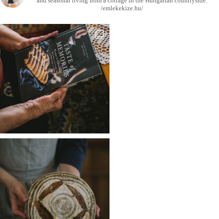
and seasonal living from a cottage in the Hungarian countryside.
/emlekekize.hu/