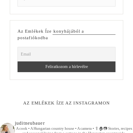
Az Emlékek Íze konyhájából a
postafiókodba
AZ EMLÉKEK ÍZE AZ INSTAGRAMON
juditneubauer
A cook • A Hungarian country house • A camera •
🥄🏠📷
Stories, recipes