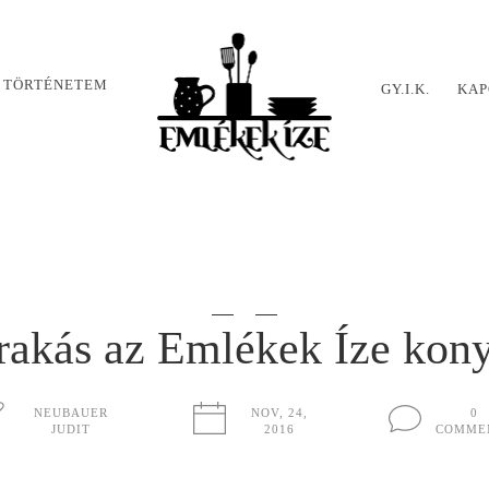
 TÖRTÉNETEM
GY.I.K.
KAP
rakás az Emlékek Íze kony
NEUBAUER
NOV, 24,
0
JUDIT
2016
COMME