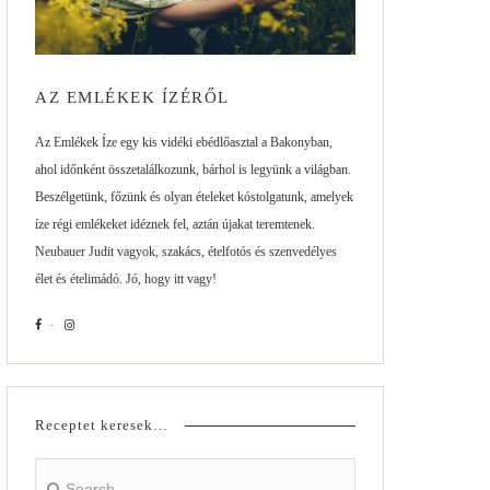
AZ EMLÉKEK ÍZÉRŐL
Az Emlékek Íze egy kis vidéki ebédlőasztal a Bakonyban,
ahol időnként összetalálkozunk, bárhol is legyünk a világban.
Beszélgetünk, főzünk és olyan ételeket kóstolgatunk, amelyek
íze régi emlékeket idéznek fel, aztán újakat teremtenek.
Neubauer Judit vagyok, szakács, ételfotós és szenvedélyes
élet és ételimádó. Jó, hogy itt vagy!
Receptet keresek…