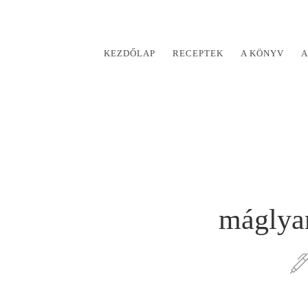
KEZDŐLAP
RECEPTEK
A KÖNYV
A
máglya