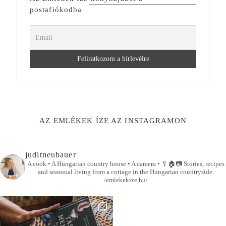
postafiókodba
AZ EMLÉKEK ÍZE AZ INSTAGRAMON
juditneubauer
A cook • A Hungarian country house • A camera •
🥄🏠📷
Stories, recipes
and seasonal living from a cottage in the Hungarian countryside.
/emlekekize.hu/