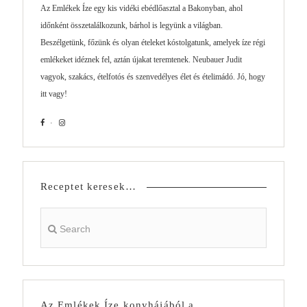
Az Emlékek Íze egy kis vidéki ebédlőasztal a Bakonyban, ahol
időnként összetalálkozunk, bárhol is legyünk a világban.
Beszélgetünk, főzünk és olyan ételeket kóstolgatunk, amelyek íze régi
emlékeket idéznek fel, aztán újakat teremtenek. Neubauer Judit
vagyok, szakács, ételfotós és szenvedélyes élet és ételimádó. Jó, hogy
itt vagy!
Receptet keresek…
Az Emlékek Íze konyhájából a