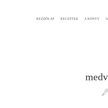
KEZDŐLAP
RECEPTEK
A KÖNYV
A
medv