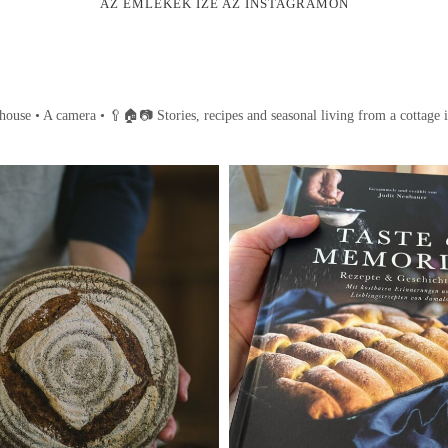
AZ EMLÉKEK ÍZE AZ INSTAGRAMON
house • A camera •
🥄🏠📷
Stories, recipes and seasonal living from a cottage 