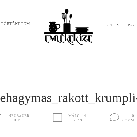
 TÖRTÉNETEM
GY.I.K.
KAP
ehagymas_rakott_krumpli
NEUBAUER
MÁRC, 14,
0
JUDIT
2019
COMME