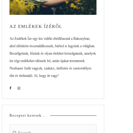
AZ EMLÉKEK ÍZÉRŐL
Az Emlékek Íze egy kis vidéki ebédlőasztal a Bakonyban,
ahol időnként összetalálkozunk, bárhol is legyünk a világban.
Beszélgetünk, főzünk és olyan ételeket kóstolgatunk, amelyek
íze régi emlékeket idéznek fel, aztán újakat teremtenek.
Neubauer Judit vagyok, szakács, ételfotós és szenvedélyes
élet és ételimádó. Jó, hogy itt vagy!
Receptet keresek…