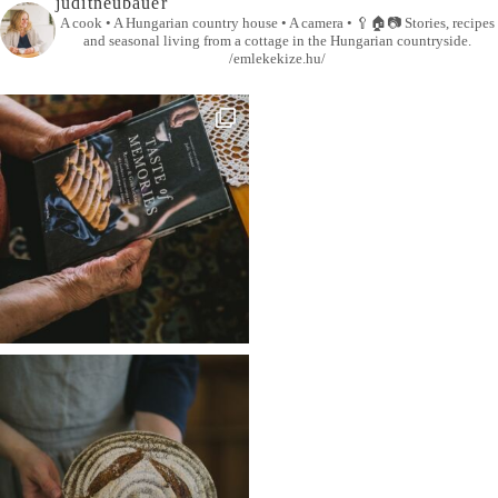
juditneubauer
A cook • A Hungarian country house • A camera •
🥄🏠📷
Stories, recipes
and seasonal living from a cottage in the Hungarian countryside.
/emlekekize.hu/