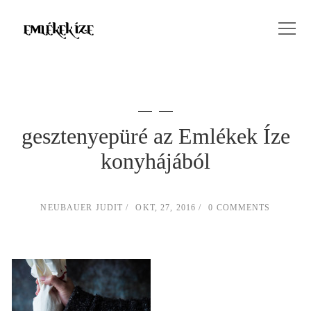
gesztenyepüré az Emlékek Íze
konyhájából
NEUBAUER JUDIT
OKT, 27, 2016
0 COMMENTS