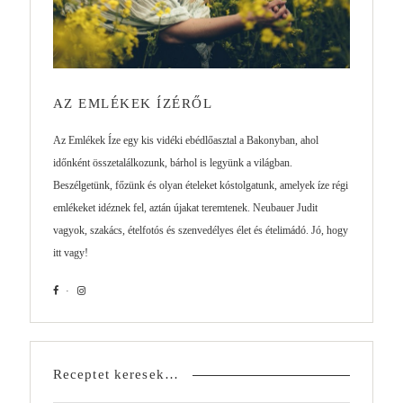
AZ EMLÉKEK ÍZÉRŐL
Az Emlékek Íze egy kis vidéki ebédlőasztal a Bakonyban, ahol
időnként összetalálkozunk, bárhol is legyünk a világban.
Beszélgetünk, főzünk és olyan ételeket kóstolgatunk, amelyek íze régi
emlékeket idéznek fel, aztán újakat teremtenek. Neubauer Judit
vagyok, szakács, ételfotós és szenvedélyes élet és ételimádó. Jó, hogy
itt vagy!
Receptet keresek…