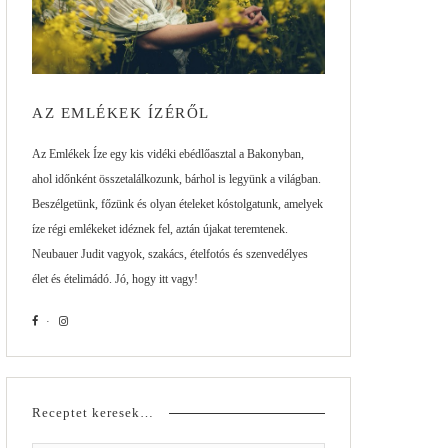
AZ EMLÉKEK ÍZÉRŐL
Az Emlékek Íze egy kis vidéki ebédlőasztal a Bakonyban,
ahol időnként összetalálkozunk, bárhol is legyünk a világban.
Beszélgetünk, főzünk és olyan ételeket kóstolgatunk, amelyek
íze régi emlékeket idéznek fel, aztán újakat teremtenek.
Neubauer Judit vagyok, szakács, ételfotós és szenvedélyes
élet és ételimádó. Jó, hogy itt vagy!
Receptet keresek…