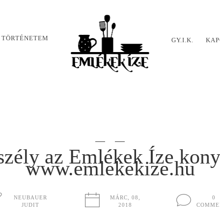
 TÖRTÉNETEM
GY.I.K.
KAP
szély az Emlékek Íze kon
www.emlekekize.hu
NEUBAUER
MÁRC, 08,
0
JUDIT
2018
COMME