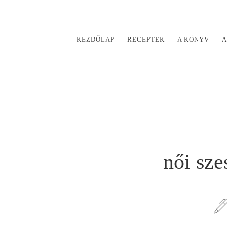
KEZDŐLAP
RECEPTEK
A KÖNYV
A
női sze